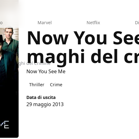
eo
Marvel
Netflix
D
Now You See
maghi del c
e - I Maghi del Crimine
Now You See Me
Thriller
Crime
Data di uscita
29 maggio 2013