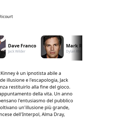
Ricourt
Dave Franco
Mark Ruffalo
Jack Wilder
Dylan Rhodes
A
Kinney è un ipnotista abile a
e illusione e l'escapologia, Jack
a restituirlo alla fine del gioco.
all'appuntamento della vita. Un anno
mpensano l'entusiasmo del pubblico
oltivano un'illusione più grande,
ancese dell'Interpol, Alma Dray,