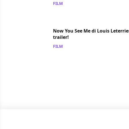
FILM
/ 07 mag 2013
Now You See Me di Louis Leterrier,
trailer!
FILM
/ 18 nov 2012