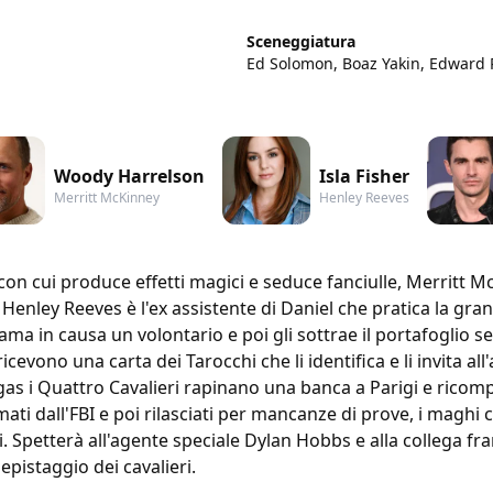
Sceneggiatura
Ed Solomon, Boaz Yakin, Edward 
Woody Harrelson
Isla Fisher
Merritt McKinney
Henley Reeves
con cui produce effetti magici e seduce fanciulle, Merritt Mc
Henley Reeves è l'ex assistente di Daniel che pratica la grand
a in causa un volontario e poi gli sottrae il portafoglio senz
 ricevono una carta dei Tarocchi che li identifica e li invita 
as i Quattro Cavalieri rapinano una banca a Parigi e rico
ti dall'FBI e poi rilasciati per mancanze di prove, i maghi c
i. Spetterà all'agente speciale Dylan Hobbs e alla collega fr
epistaggio dei cavalieri.