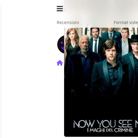
Recensioni
Format vid
Home
Film
Now You See M