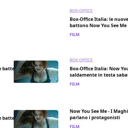
BOX-OFFICE
Box-Office Italia: le nuov
battono Now You See Me
FILM
/ 22 lug 2013
BOX-OFFICE
e batte
Box-Office Italia: Now Yo
saldamente in testa saba
FILM
/ 14 lug 2013
Now You See Me - I Maghi
parlano i protagonisti
e batte
FILM
/ 08 lug 2013