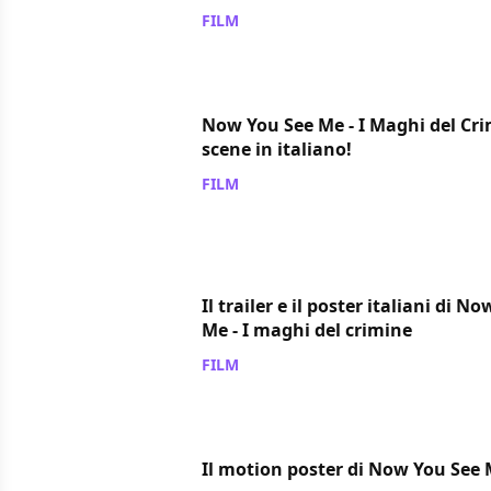
FILM
/ 13 lug 2013
Now You See Me - I Maghi del Cri
scene in italiano!
FILM
/ 07 lug 2013
Il trailer e il poster italiani di N
Me - I maghi del crimine
FILM
/ 14 mag 2013
Il motion poster di Now You See