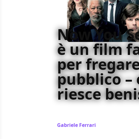
Now You S
è un film f
per fregare
pubblico – 
riesce ben
Now You See di Louis Leterrier è un
bersaglio principale è chi sta dall’
Gabriele Ferrari
/ 05 gen 2021