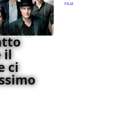
FILM
/ 02 ott 2013
ee Me
atto
 il
e ci
issimo
o heist movie il cui
altra parte dello schermo