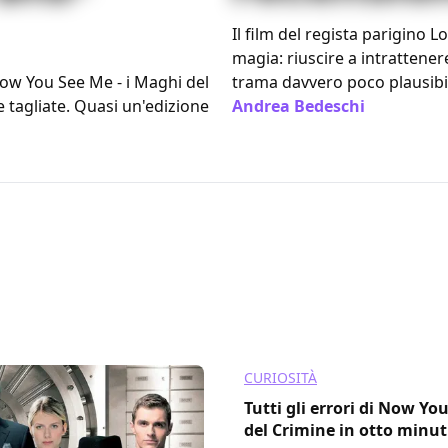
Il film del regista parigino 
magia: riuscire a intratten
ow You See Me - i Maghi del
trama davvero poco plausibil
 tagliate. Quasi un'edizione
Andrea Bedeschi
/ 08 lug 20
CURIOSITÀ
Tutti gli errori di Now Yo
del Crimine in otto minuti