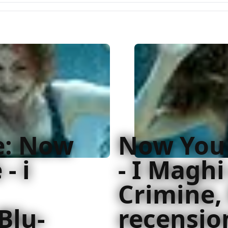
e: Now
Now You
- i
- I Maghi
Crimine, 
Blu-
recensio