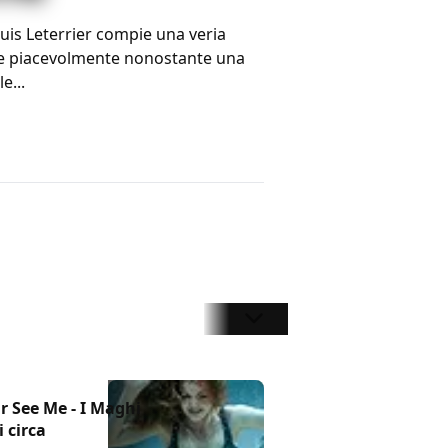
Louis Leterrier compie una veria
ere piacevolmente nonostante una
e...
13
ur See Me - I Maghi
 circa