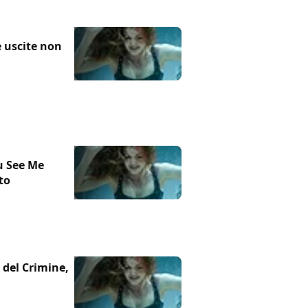
e uscite non
u See Me
to
 del Crimine,