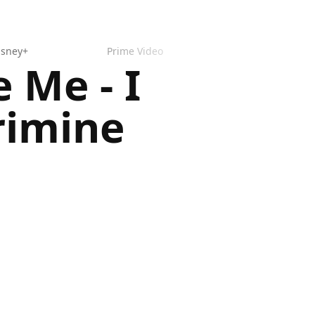
isney+
Prime Video
 Me - I
rimine