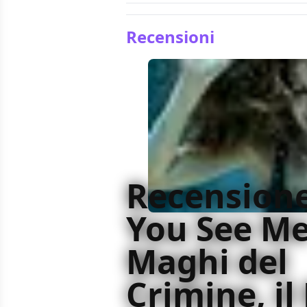
Recensioni
Recension
You See Me 
Maghi del
Crimine, il 