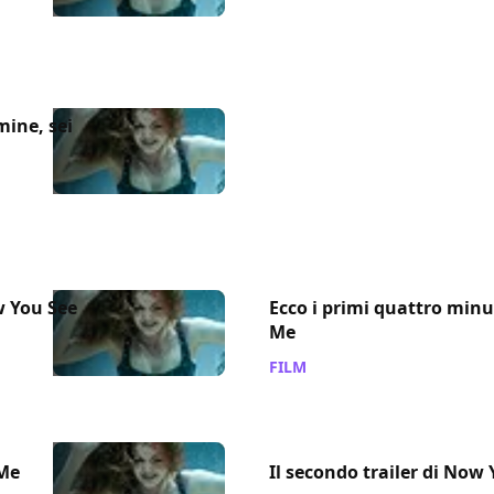
mine, sei
ow You See
Ecco i primi quattro minu
Me
FILM
/ 09 mag 2013
 Me
Il secondo trailer di Now