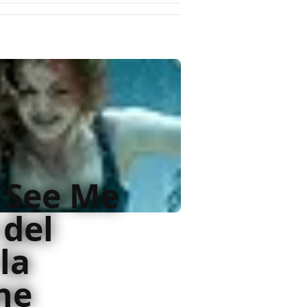
 See Me
 del
la
ne