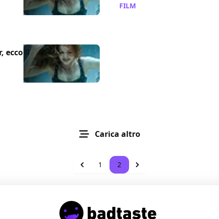
FILM
/ 11 apr 2013
 ecco il
Carica altro
1
2