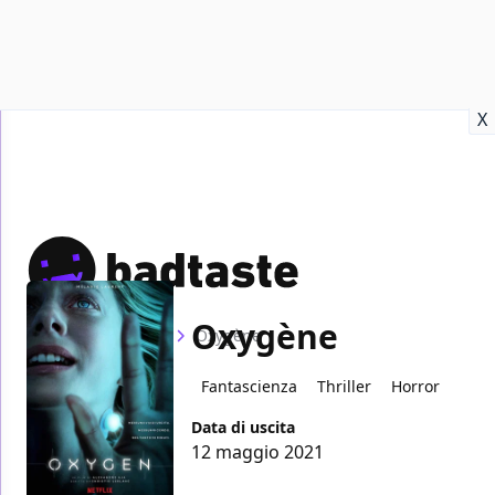
Recensioni
Format video
Marvel
Netflix
Disney+
Prime
X
Oxygène
Home
Film
Oxygène
Fantascienza
Thriller
Horror
Data di uscita
12 maggio 2021