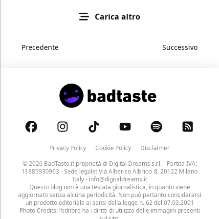
Carica altro
Precedente
Successivo
Privacy Policy
Cookie Policy
Disclaimer
© 2026 BadTaste.it proprietà di
Digital Dreams s.r.l.
- Partita IVA:
11885930963 - Sede legale: Via Alberico Albricci 8, 20122 Milano
Italy -
info@digitaldreams.it
Questo blog non è una testata giornalistica, in quanto viene
aggiornato senza alcuna periodicità. Non può pertanto considerarsi
un prodotto editoriale ai sensi della legge n. 62 del 07.03.2001
Photo Credits: l’editore ha i diritti di utilizzo delle immagini presenti
sul sito.