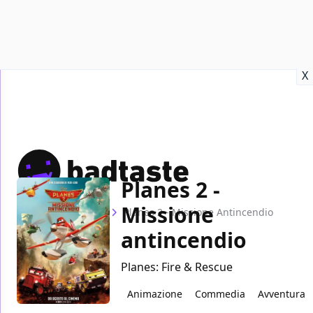
Recensioni
Format video
Marvel
Netflix
Disney+
Prime
X
Planes 2 -
Missione
Home
Film
Planes 2 - Missione Antincendio
antincendio
Planes: Fire & Rescue
Animazione
Commedia
Avventura