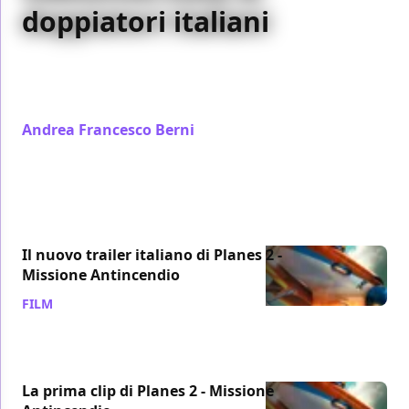
doppiatori italiani
Abbiamo incontrato Marco Marzocca e Savi &
Montieri, tre dei doppiatori italiani di Planes 2 -
Missione Antincendio. Ecco la nostra videointervista
Andrea Francesco Berni
/ 29 ago 2014
Il nuovo trailer italiano di Planes 2 -
Missione Antincendio
FILM
/ 28 giu 2014
La prima clip di Planes 2 - Missione