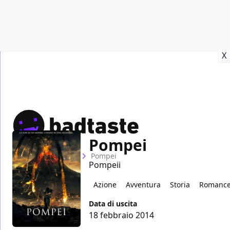
Recensioni
Format video
Marvel
Netflix
Disney+
Prime
X
Pompei
Home
Film
Pompei
Pompeii
Azione
Avventura
Storia
Romanc
Data di uscita
18 febbraio 2014