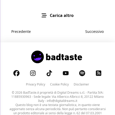
Carica altro
Precedente
Successivo
Privacy Policy
Cookie Policy
Disclaimer
© 2026 BadTaste.it proprietà di
Digital Dreams s.r.l.
- Partita IVA:
11885930963 - Sede legale: Via Alberico Albricci 8, 20122 Milano
Italy -
info@digitaldreams.it
Questo blog non è una testata giornalistica, in quanto viene
aggiornato senza alcuna periodicità. Non può pertanto considerarsi
un prodotto editoriale ai sensi della legge n. 62 del 07.03.2001