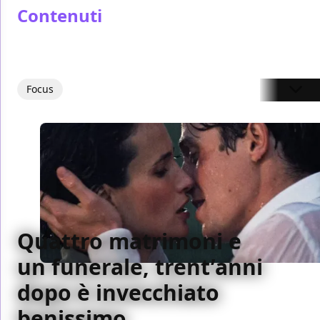
Contenuti
Focus
Quattro matrimoni e
un funerale, trent’anni
dopo è invecchiato
benissimo