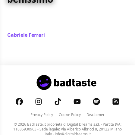
Quattro matrimoni e un funerale compie tre decenni
di vita ed è forse la romcom invecchiata meglio degli
anni Novanta
Gabriele Ferrari
/ 20 apr 2024
Privacy Policy
Cookie Policy
Disclaimer
© 2026 BadTaste.it proprietà di
Digital Dreams s.r.l.
- Partita IVA:
11885930963 - Sede legale: Via Alberico Albricci 8, 20122 Milano
Italy -
info@digitaldreams.it