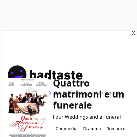
Recensioni
Format video
Marvel
Netflix
Disney+
Prime
X
Quattro
matrimoni e un
Home
Film
Quattro matrimoni e un funerale
funerale
Four Weddings and a Funeral
Commedia
Dramma
Romance