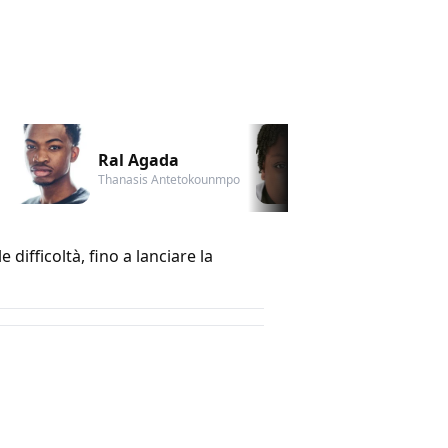
Ral Agada
Jaden Osim
Thanasis Antetokounmpo
Kostas Antetokou
difficoltà, fino a lanciare la