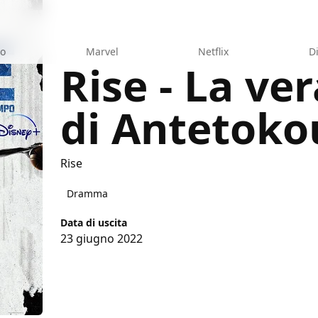
eo
Marvel
Netflix
D
Rise - La ver
di Antetok
Rise
Dramma
Data di uscita
23 giugno 2022