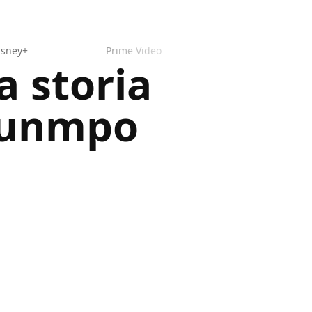
isney+
Prime Video
a storia
ounmpo