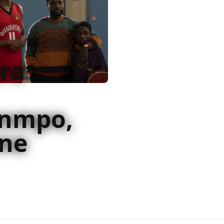
era
nmpo,
one
la storia dei fratelli
otoso e disponibile su