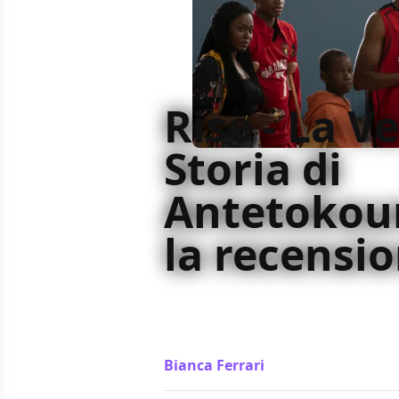
Rise - La V
Storia di
Antetokou
la recensi
La nostra recensione di Rise, film sul
Antetokounmpo diretta da Akin Om
Disney+
Bianca Ferrari
/ 25 giu 2022