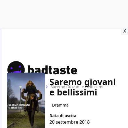
Recensioni
Format video
Marvel
Netflix
Disney+
Prime
X
Saremo giovani
Home
Film
Saremo Giovani e Bellissimi
e bellissimi
Dramma
Data di uscita
20 settembre 2018