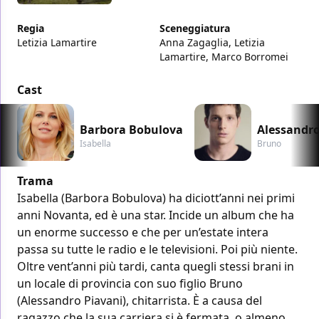
Regia
Sceneggiatura
Letizia Lamartire
Anna Zagaglia, Letizia
Lamartire, Marco Borromei
Cast
Barbora Bobulova
Alessandro
Isabella
Bruno
Trama
Isabella (Barbora Bobulova) ha diciott’anni nei primi
anni Novanta, ed è una star. Incide un album che ha
un enorme successo e che per un’estate intera
passa su tutte le radio e le televisioni. Poi più niente.
Oltre vent’anni più tardi, canta quegli stessi brani in
un locale di provincia con suo figlio Bruno
(Alessandro Piavani), chitarrista. È a causa del
ragazzo che la sua carriera si è fermata, o almeno