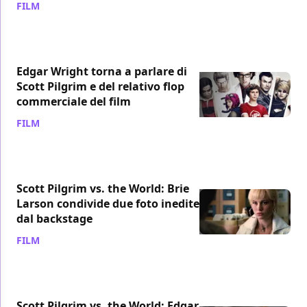
FILM
/ 11 feb 2023
Edgar Wright torna a parlare di
Scott Pilgrim e del relativo flop
commerciale del film
FILM
/ 11 ott 2022
Scott Pilgrim vs. the World: Brie
Larson condivide due foto inedite
dal backstage
FILM
/ 26 set 2022
Scott Pilgrim vs. the World: Edgar