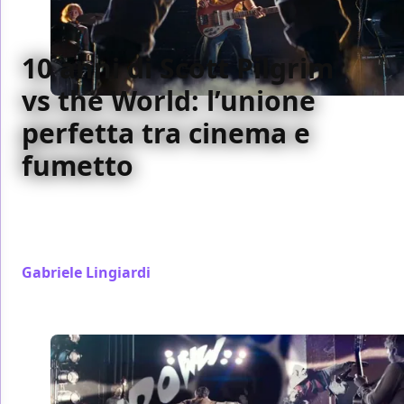
10 anni di Scott Pilgrim
vs the World: l’unione
perfetta tra cinema e
fumetto
Scott Pilgrim vs the World compie 10 anni tra pochi
mesi: ecco perché il film di Edgar Wright è l'ottima
fusione tra cinema e fumetto
Gabriele Lingiardi
/ 24 mag 2020