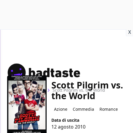
Recensioni
Format video
Marvel
Netflix
Disney+
Prime
X
Scott Pilgrim vs.
Home
Film
Scott Pilgrim vs. the World
the World
Azione
Commedia
Romance
Data di uscita
12 agosto 2010