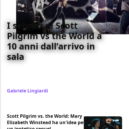
I segreti di Scott
Pilgrim vs the World a
10 anni dall’arrivo in
sala
Scott Pilgrim vs The World compie 10 anni: per
celebrare l'evento, il regista Edgar Wright ha
condiviso con i fan i segreti del film
Gabriele Lingiardi
/ 24 mag 2020
Scott Pilgrim vs. the World: Mary
Elizabeth Winstead ha un'idea per
un ipotetico sequel