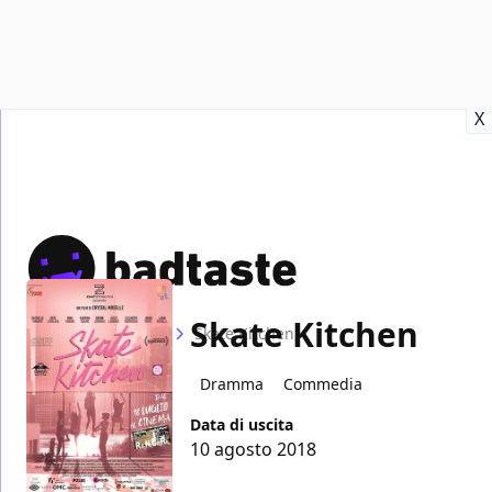
Recensioni
Format video
Marvel
Netflix
Disney+
Prime
X
Skate Kitchen
Home
Film
Skate Kitchen
Dramma
Commedia
Data di uscita
10 agosto 2018