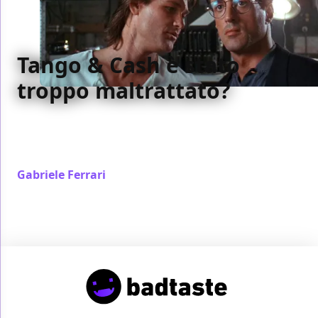
Tango & Cash è stato
troppo maltrattato?
Tango & Cash piacque al pubblico, molto meno alla
critica, che però forse nel 1989 prese un mezzo
abbaglio
Gabriele Ferrari
/ 15 apr 2023