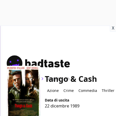
Recensioni
Format video
Marvel
Netflix
Disney+
Prime
X
Tango & Cash
Home
Film
Tango & Cash
Azione
Crime
Commedia
Thriller
Data di uscita
22 dicembre 1989