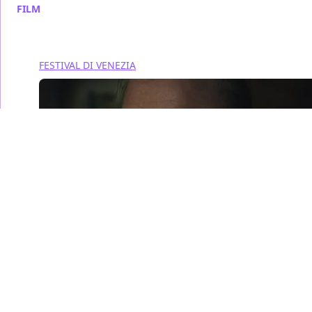
FILM
/ 18 set 2022
FESTIVAL DI VENEZIA
Il grande ritorno di
Brendan Fraser
potrebbe essere la
notizia migliore di
quest'anno di cinema