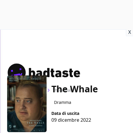
Recensioni
Format video
Marvel
Netflix
Disney+
Prime
X
The Whale
Home
Film
The Whale
Dramma
Data di uscita
09 dicembre 2022