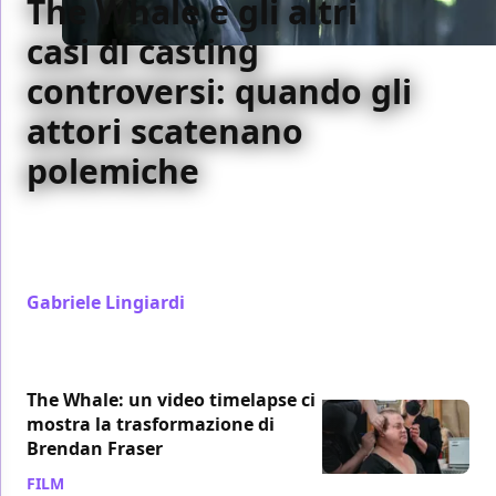
The Whale e gli altri
casi di casting
controversi: quando gli
attori scatenano
polemiche
Con l'arrivo di The Whale ripercorriamo altri casi di
casting controversi che hanno suscitato polemiche
per la rappresentazione
Gabriele Lingiardi
/ 26 feb 2023
The Whale: un video timelapse ci
mostra la trasformazione di
Brendan Fraser
FILM
/ 23 feb 2023