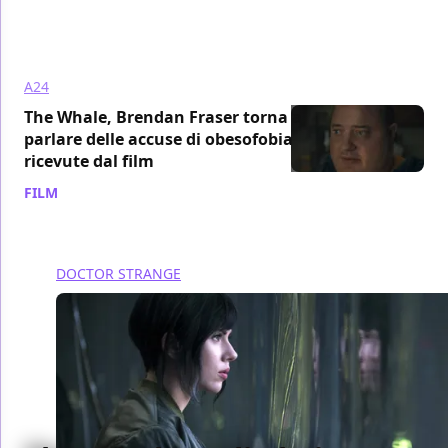
A24
The Whale, Brendan Fraser torna a
parlare delle accuse di obesofobia
ricevute dal film
FILM
/ 28 feb 2023
DOCTOR STRANGE