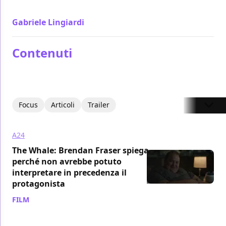
superare anche i difetti
Gabriele Lingiardi
/ 04 set 2022
Contenuti
Focus
Articoli
Trailer
A24
The Whale: Brendan Fraser spiega
perché non avrebbe potuto
interpretare in precedenza il
protagonista
FILM
/ 05 mar 2023