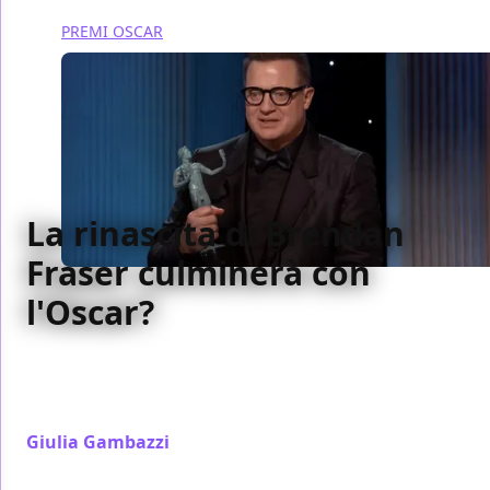
PREMI OSCAR
La rinascita di Brendan
Fraser culminerà con
l'Oscar?
A pochi giorni dagli Oscar 2023 parliamo dell'anno
incredibile che ha vissuto Brendan Fraser, che
potrebbe culminare con la statuetta...
Giulia Gambazzi
/ 03 mar 2023