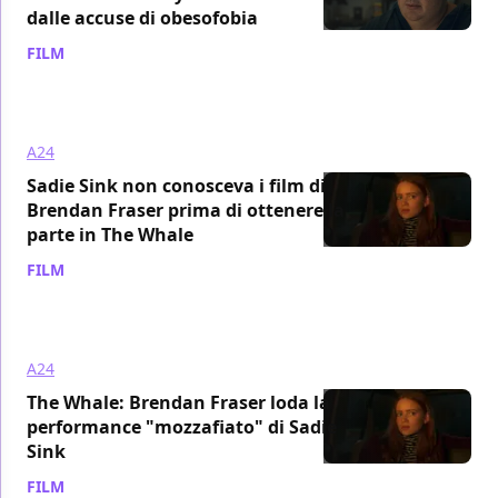
dalle accuse di obesofobia
FILM
/ 17 dic 2022
A24
Sadie Sink non conosceva i film di
Brendan Fraser prima di ottenere la
parte in The Whale
FILM
/ 01 dic 2022
A24
The Whale: Brendan Fraser loda la
performance "mozzafiato" di Sadie
Sink
FILM
/ 20 nov 2022