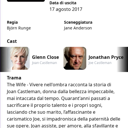
Data di uscita
17 agosto 2017
Regia
Sceneggiatura
Björn Runge
Jane Anderson
Cast
Glenn Close
Jonathan Pryce
Joan Castleman
Joe Castleman
Trama
The Wife - Vivere nell'ombra racconta la storia di
Joan Castleman, donna dalla bellezza impeccabile,
mai intaccata dal tempo. Quarant'anni passati a
sacrificare il proprio talento e i propri sogni,
lasciando che suo marito, l’affascinante e
carismatico Joe, si impadronisca della paternità delle
sue opere. Joan assiste, per amore, alla sfavillante e