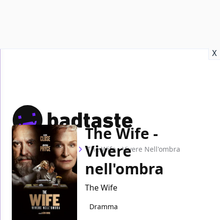
Recensioni
Format video
Marvel
Netflix
Disney+
Prime
X
The Wife -
Vivere
Home
Film
The Wife - Vivere Nell'ombra
nell'ombra
The Wife
Dramma