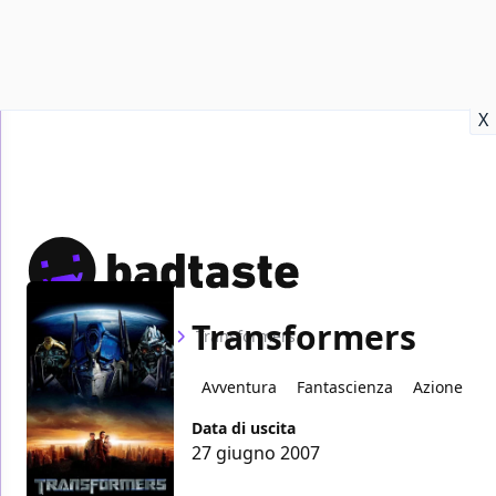
Recensioni
Format video
Marvel
Netflix
Disney+
Prime
X
Transformers
Home
Film
Transformers
Avventura
Fantascienza
Azione
Data di uscita
27 giugno 2007