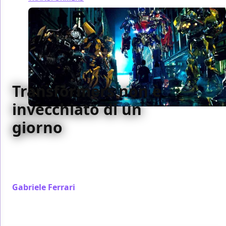
Transformers non è
invecchiato di un
giorno
Dite quello che volete, ma Transformers di Michael
Bay è, ancora oggi, a quindici anni dall’uscita, una
vera perla
Gabriele Ferrari
/ 18 giu 2022