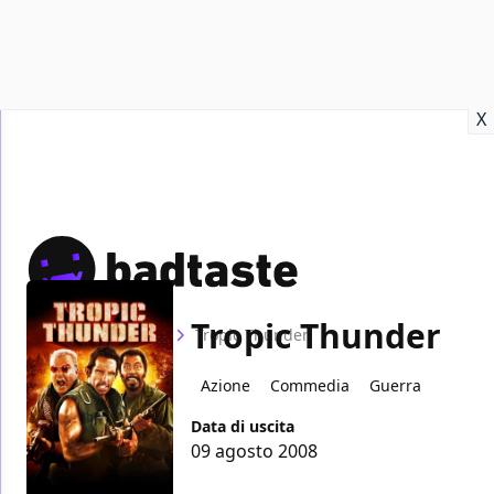
Recensioni
Format video
Marvel
Netflix
Disney+
Prime
X
Tropic Thunder
Home
Film
Tropic Thunder
Azione
Commedia
Guerra
Data di uscita
09 agosto 2008