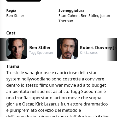
Regia
Sceneggiatura
Ben Stiller
Etan Cohen, Ben Stiller, Justin
Theroux
Cast
Ben Stiller
Robert Downey Jr.
Tugg Speedman
Kirk Lazarus
Trama
Tre stelle vanagloriose e capricciose dello star
system hollywoodiano sono costrette a convivere
dentro lo stesso film: un war movie ad alto budget
ambientato nel sud-est asiatico. Tugg Speedman è
una tronfia superstar di action movie che sogna
gloria e Oscar, Kirk Lazarus è un attore drammatico
e pluripremiato col vizio del metodo e
dell'immedesimazione estrema, Jeff Portnoy è il divo