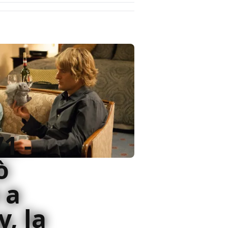
1 -
ò
 a
, la