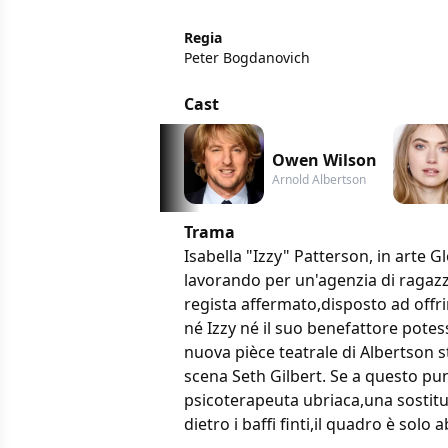
Regia
Peter Bogdanovich
Cast
Owen Wilson
Arnold Albertson
Trama
Isabella "Izzy" Patterson, in arte G
lavorando per un'agenzia di ragazz
regista affermato,disposto ad offr
né Izzy né il suo benefattore potes
nuova pièce teatrale di Albertson st
scena Seth Gilbert. Se a questo p
psicoterapeuta ubriaca,una sostitut
dietro i baffi finti,il quadro è solo