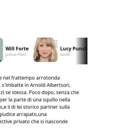
Will Forte
Lucy Punch
Joann
Joshua Fleet
Kandi
Vivian Cl
e e nel frattempo arrotonda
 s'imbatte in Arnold Albertson,
zzi se stessa. Poco dopo, senza che
er la parte di una squillo nella
 il di lei storico partner sulla
giudice arrapato,una
ective privato che si nasconde