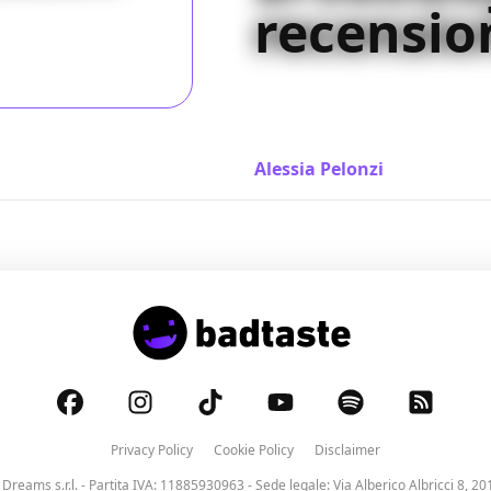
recensio
L' esilarante commedia di P
that way, omaggia la vecchia
del pubblico del Festival di 
Alessia Pelonzi
/ 29 ago 2014
Privacy Policy
Cookie Policy
Disclaimer
 Dreams s.r.l.
- Partita IVA: 11885930963 - Sede legale: Via Alberico Albricci 8, 20