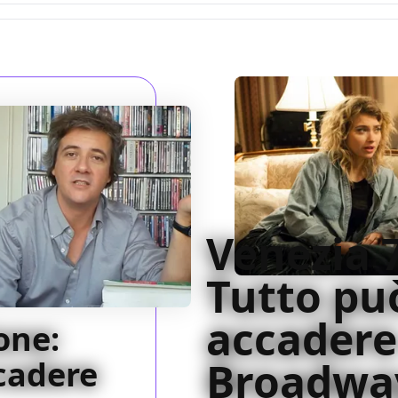
Venezia 7
Tutto pu
accadere
one:
cadere
Broadway