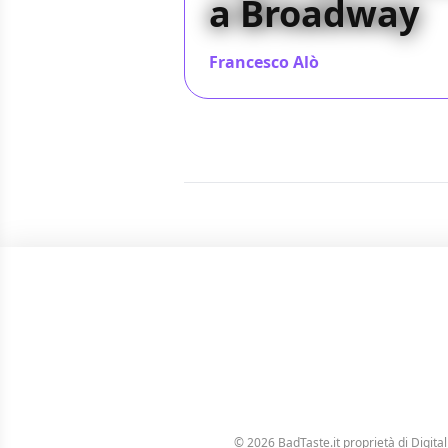
a Broadway
Francesco Alò
/ 29 ott 2015
© 2026 BadTaste.it proprietà di
Digital