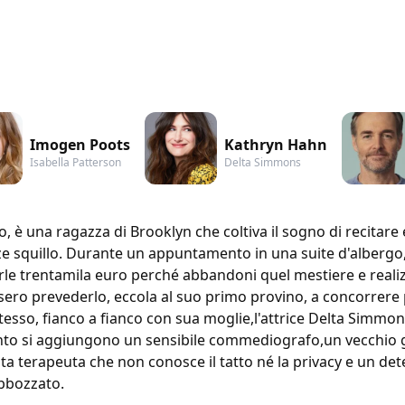
Imogen Poots
Kathryn Hahn
Isabella Patterson
Delta Simmons
lo, è una ragazza di Brooklyn che coltiva il sogno di recitar
e squillo. Durante un appuntamento in una suite d'albergo,
irle trentamila euro perché abbandoni quel mestiere e reali
sero prevederlo, eccola al suo primo provino, a concorrere p
esso, fianco a fianco con sua moglie,l'attrice Delta Simmons,e
unto si aggiungono un sensibile commediografo,un vecchio 
a terapeuta che non conosce il tatto né la privacy e un det
 abbozzato.