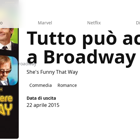
eo
Marvel
Netflix
D
Tutto può a
a Broadway
adere a Broadway
She's Funny That Way
Commedia
Romance
Data di uscita
22 aprile 2015