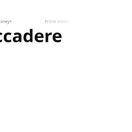
isney+
Prime Video
ccadere