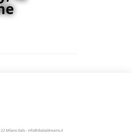
ne
eter Bogdanovich, She's funny
 Hollywood e riscuote il plauso
Venezia
122 Milano Italy -
info@digitaldreams.it