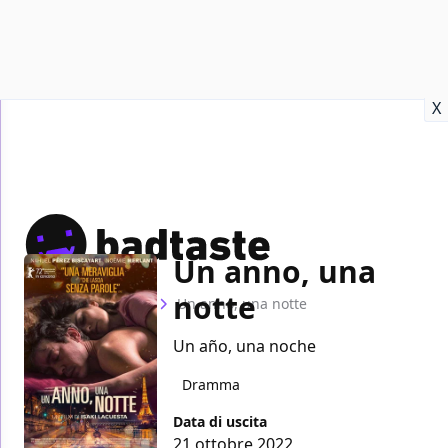
Recensioni
Format video
Marvel
Netflix
Disney+
Prime
X
Un anno, una
notte
Home
Film
Un anno, una notte
Un año, una noche
Dramma
Data di uscita
21 ottobre 2022