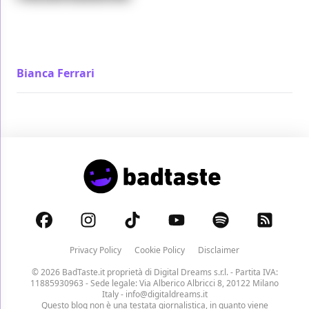
Un anno, una notte è un film che sorprende
continuamente, in un climax liberatorio che tuttavia
conserva saggiamente ogni attimo di dolore.
Bianca Ferrari
/ 10 nov 2022
Privacy Policy
Cookie Policy
Disclaimer
© 2026 BadTaste.it proprietà di
Digital Dreams s.r.l.
- Partita IVA:
11885930963 - Sede legale: Via Alberico Albricci 8, 20122 Milano
Italy -
info@digitaldreams.it
Questo blog non è una testata giornalistica, in quanto viene