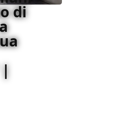
o di
a
sua
 |
acchierare per 121
 e co-sceneggiatore di