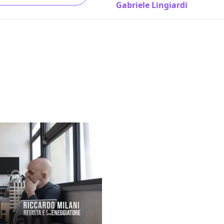
Gabriele Lingiardi
/ 23 mar 
ilani