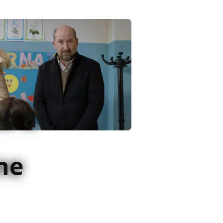
o a
ne
al cinema dell'esilio: un
ersa con una missione: salvarla