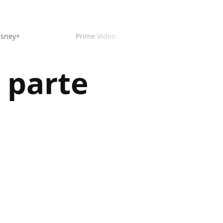
isney+
Prime Video
 parte