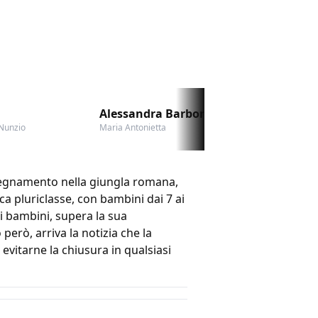
Alessandra Barbonetti
Sol
 Nunzio
Maria Antonietta
Fil
nsegnamento nella giungla romana,
ca pluriclasse, con bambini dai 7 ai
ei bambini, supera la sua
erò, arriva la notizia che la
evitarne la chiusura in qualsiasi