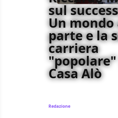
sul success
Un mondo 
parte e la 
carriera
"popolare"
Casa Alò
Francesco Alò è tornato a videochi
minuti con Riccardo Milani, regista
Un mondo a parte
Redazione
/ 12 mag 2024