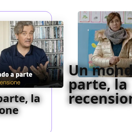
Un mond
parte, la
recensio
arte, la
ione
Un mondo a parte appartiene 
professore in una scuola div
dalla chiusura