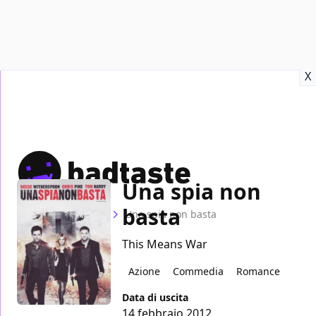
Recensioni
Format video
Marvel
Netflix
Disney+
Prime
X
Una spia non
basta
Home
Film
Una spia non basta
This Means War
Azione
Commedia
Romance
Data di uscita
14 febbraio 2012