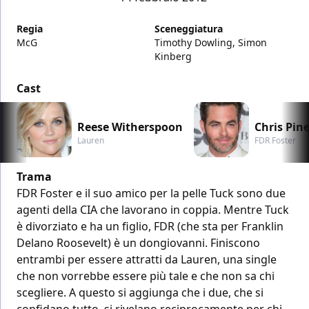
Regia
Sceneggiatura
McG
Timothy Dowling, Simon
Kinberg
Cast
Reese Witherspoon
Chris Pin
Lauren
FDR Foster
Trama
FDR Foster e il suo amico per la pelle Tuck sono due
agenti della CIA che lavorano in coppia. Mentre Tuck
è divorziato e ha un figlio, FDR (che sta per Franklin
Delano Roosevelt) è un dongiovanni. Finiscono
entrambi per essere attratti da Lauren, una single
che non vorrebbe essere più tale e che non sa chi
scegliere. A questo si aggiunga che i due, che si
confidano tutto, si rivelano reciprocamente per chi