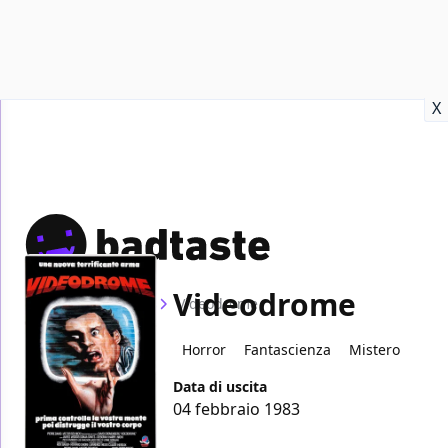
Recensioni
Format video
Marvel
Netflix
Disney+
Prime
X
Videodrome
Home
Film
Videodrome
Horror
Fantascienza
Mistero
Data di uscita
04 febbraio 1983