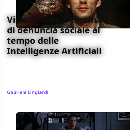
Videodrome è cinema
di denuncia sociale al
tempo delle
Intelligenze Artificiali
Videodrome compie trent'anni e ad ogni
compleanno sembra sempre più attuale. Forse
siamo noi che ci stiamo avvicinando alle sue
allucinazioni
Gabriele Lingiardi
/ 05 feb 2023