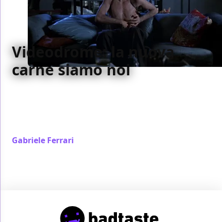
Videodrome: la nuova
carne siamo noi
Videodrome di David Cronenberg presagiva un
futuro di integrazione totale tra schermo e realtà,
che con gli anni si è realizzato – grazie alla TV, e non
solo
Gabriele Ferrari
/ 06 feb 2021