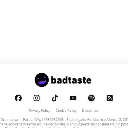
ile da trovare su Google
ni, tra esplosioni e
Privacy Policy
Cookie Policy
Disclaimer
 Dreams s.r.l.
- Partita IVA: 11885930963 - Sede legale: Via Alberico Albricci 8, 20
viene aggiornato senza alcuna periodicità. Non può pertanto considerarsi un prodo