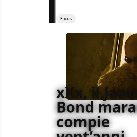
Focus
xXx, il Jam
Bond mara
compie
vent’anni