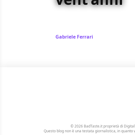
xXx, il film con Vin Diesel impossib
senza finire altrove, compie vent’an
canotte
Gabriele Ferrari
/ 05 nov 2022
© 2026 BadTaste.it proprietà di
Digital
Questo blog non è una testata giornalistica, in quanto 