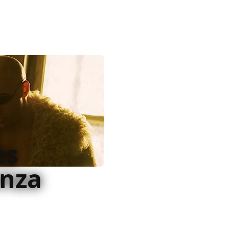
es
nza