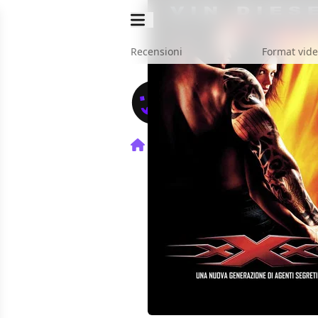
Recensioni
Format vid
Home
Film
xXx