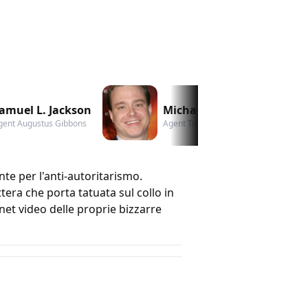
amuel L. Jackson
Michael Roof
gent Augustus Gibbons
Agent Toby Lee Shavers
te per l'anti-autoritarismo.
tera che porta tatuata sul collo in
net video delle proprie bizzarre