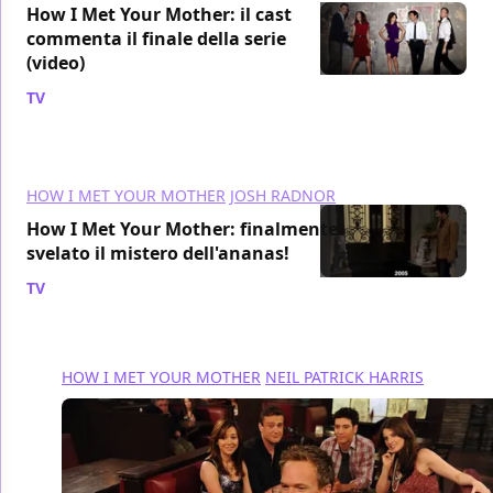
How I Met Your Mother: il cast
commenta il finale della serie
(video)
TV
/ 23 set 2014
HOW I MET YOUR MOTHER
JOSH RADNOR
How I Met Your Mother: finalmente
svelato il mistero dell'ananas!
TV
/ 20 set 2014
HOW I MET YOUR MOTHER
NEIL PATRICK HARRIS