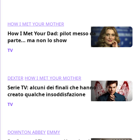
HOW I MET YOUR MOTHER
How I Met Your Dad: pilot messo da
parte... ma non lo show
TV
/ 11 lug 2014
DEXTER
HOW I MET YOUR MOTHER
Serie TV: alcuni dei finali che hanno
creato qualche insoddisfazione
TV
/ 22 giu 2014
DOWNTON ABBEY
EMMY