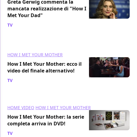
Greta Gerwig commenta la
mancata realizzazione di "How I
Met Your Dad"
TV
/ 08 set 2014
HOW I MET YOUR MOTHER
How I Met Your Mother: ecco il
video del finale alternativo!
TV
/ 06 set 2014
HOME VIDEO
HOW I MET YOUR MOTHER
How I Met Your Mother: la serie
completa arriva in DVD!
TV
/ 24 lug 2014