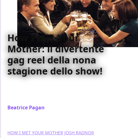
How I Met Your
Mother: il divertente
gag reel della nona
stagione dello show!
Il divertente video con gli errori, le improvvisazioni e
i momenti più divertenti avvenuti sul set della nona
stagione di How I Met Your Mother
Beatrice Pagan
/ 25 set 2014
HOW I MET YOUR MOTHER
JOSH RADNOR