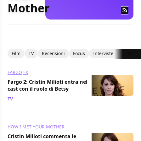
Mother
Film
TV
Recensioni
Focus
Interviste
Articoli
FARGO
FX
Fargo 2: Cristin Milioti entra nel
cast con il ruolo di Betsy
TV
/ 13 mar 2015
HOW I MET YOUR MOTHER
Cristin Milioti commenta le