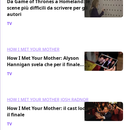
Da Game of Thrones a Homeland: le
scene più difficili da scrivere per gli
autori
TV
/ 15 giu 2014
HOW I MET YOUR MOTHER
How I Met Your Mother: Alyson
Hannigan svela che per il finale...
TV
/ 27 apr 2014
HOW I MET YOUR MOTHER
JOSH RADNOR
How I Met Your Mother: il cast loda
il finale
TV
/ 10 apr 2014