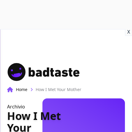
Recensioni
Format video
Marvel
Netflix
Disney+
Prime
X
Home
How I Met Your Mother
Archivio
How I Met
Your