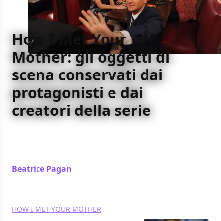
How I Met Your
Mother: gli oggetti di
scena conservati dai
protagonisti e dai
creatori della serie
Il cast e i creatori di How I Met Your Mother hanno
potuto conservare alcuni oggetti utilizzati sul set:
ecco cosa hanno voluto come ricordo della serie
Beatrice Pagan
/ 17 set 2014
HOW I MET YOUR MOTHER