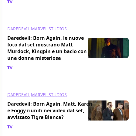
TV
/ 05 feb 2024
DAREDEVIL
MARVEL STUDIOS
Daredevil: Born Again, le nuove
foto dal set mostrano Matt
Murdock, Kingpin e un bacio con
una donna misteriosa
TV
/ 01 feb 2024
DAREDEVIL
MARVEL STUDIOS
Daredevil: Born Again, Matt, Karen
e Foggy riuniti nei video dal set,
avvistato Tigre Bianca?
TV
/ 29 gen 2024