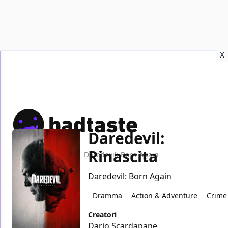
Recensioni
Format video
Marvel
Netflix
Disney+
Prime
X
Daredevil:
Rinascita
Home
TV
Daredevil: Born Again
Daredevil: Born Again
Dramma
Action & Adventure
Crime
Creatori
Dario Scardapane