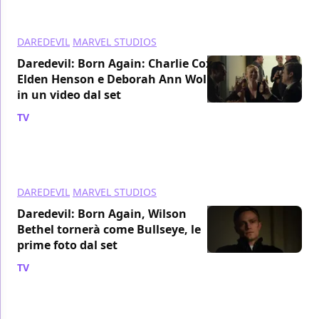
DAREDEVIL
MARVEL STUDIOS
Daredevil: Born Again: Charlie Cox,
Elden Henson e Deborah Ann Woll
in un video dal set
TV
/ 27 gen 2024
DAREDEVIL
MARVEL STUDIOS
Daredevil: Born Again, Wilson
Bethel tornerà come Bullseye, le
prime foto dal set
TV
/ 24 gen 2024