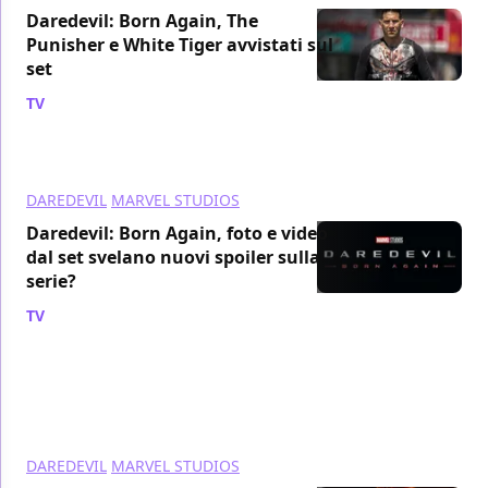
Daredevil: Born Again, The
Punisher e White Tiger avvistati sul
set
TV
/ 19 feb 2024
DAREDEVIL
MARVEL STUDIOS
Daredevil: Born Again, foto e video
dal set svelano nuovi spoiler sulla
serie?
TV
/ 08 feb 2024
DAREDEVIL
MARVEL STUDIOS