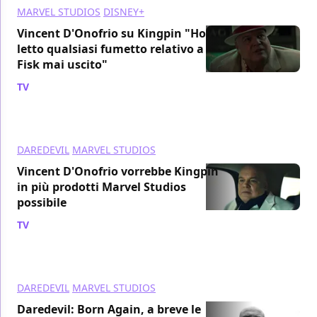
MARVEL STUDIOS
DISNEY+
Vincent D'Onofrio su Kingpin "Ho
letto qualsiasi fumetto relativo a
Fisk mai uscito"
TV
/ 22 gen 2024
DAREDEVIL
MARVEL STUDIOS
Vincent D'Onofrio vorrebbe Kingpin
in più prodotti Marvel Studios
possibile
TV
/ 22 gen 2024
DAREDEVIL
MARVEL STUDIOS
Daredevil: Born Again, a breve le