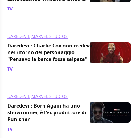
TV
/ 14 gen 2024
DAREDEVIL
MARVEL STUDIOS
Daredevil: Charlie Cox non credeva
nel ritorno del personaggio
"Pensavo la barca fosse salpata"
TV
/ 30 nov 2023
DAREDEVIL
MARVEL STUDIOS
Daredevil: Born Again ha uno
showrunner, è l'ex produttore di
Punisher
TV
/ 28 ott 2023