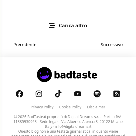
Carica altro
Precedente
Successivo
Privacy Policy
Cookie Policy
Disclaimer
© 2026 BadTaste.it proprietà di
Digital Dreams s.r.l.
- Partita IVA:
11885930963 - Sede legale: Via Alberico Albricci 8, 20122 Milano
Italy -
info@digitaldreams.it
Questo blog non è una testata giornalistica, in quanto viene