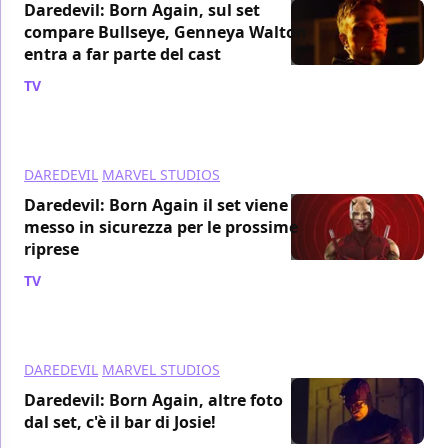
Daredevil: Born Again, sul set
compare Bullseye, Genneya Walton
entra a far parte del cast
TV
/ 07 feb 2024
DAREDEVIL
MARVEL STUDIOS
Daredevil: Born Again il set viene
messo in sicurezza per le prossime
riprese
TV
/ 06 feb 2024
DAREDEVIL
MARVEL STUDIOS
Daredevil: Born Again, altre foto
dal set, c'è il bar di Josie!