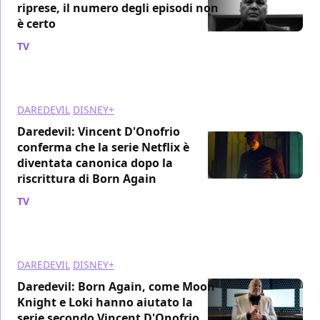
riprese, il numero degli episodi non
è certo
TV
/ 19 gen 2024
DAREDEVIL
DISNEY+
Daredevil: Vincent D'Onofrio
conferma che la serie Netflix è
diventata canonica dopo la
riscrittura di Born Again
TV
/ 17 gen 2024
DAREDEVIL
DISNEY+
Daredevil: Born Again, come Moon
Knight e Loki hanno aiutato la
serie secondo Vincent D'Onofrio