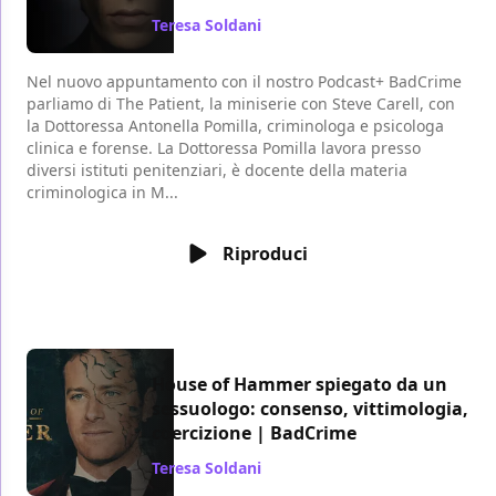
Teresa Soldani
/ 25 dic 2022
Nel nuovo appuntamento con il nostro Podcast+ BadCrime
parliamo di The Patient, la miniserie con Steve Carell, con
la Dottoressa Antonella Pomilla, criminologa e psicologa
clinica e forense. La Dottoressa Pomilla lavora presso
diversi istituti penitenziari, è docente della materia
criminologica in M...
Riproduci
House of Hammer spiegato da un
sessuologo: consenso, vittimologia,
coercizione | BadCrime
Teresa Soldani
/ 27 nov 2022