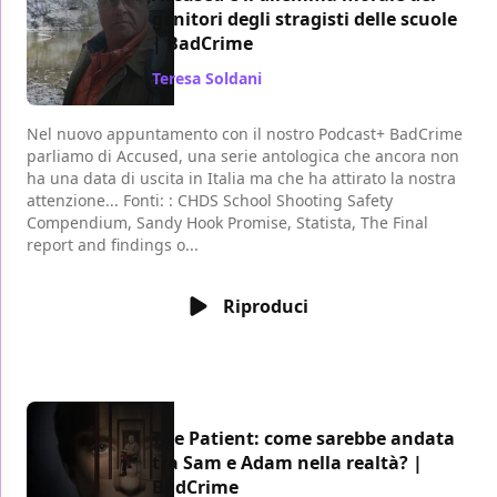
genitori degli stragisti delle scuole
| BadCrime
Teresa Soldani
/ 01 feb 2023
Nel nuovo appuntamento con il nostro Podcast+ BadCrime
parliamo di Accused, una serie antologica che ancora non
ha una data di uscita in Italia ma che ha attirato la nostra
attenzione... Fonti: : CHDS School Shooting Safety
Compendium, Sandy Hook Promise, Statista, The Final
report and findings o...
Riproduci
The Patient: come sarebbe andata
tra Sam e Adam nella realtà? |
BadCrime