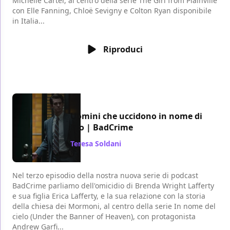
Michelle Carter, al centro della serie The Girl from Plainville
con Elle Fanning, Chloë Sevigny e Colton Ryan disponibile
in Italia...
Riproduci
Uomini che uccidono in nome di
Dio | BadCrime
Teresa Soldani
/ 07 ago 2022
Nel terzo episodio della nostra nuova serie di podcast
BadCrime parliamo dell'omicidio di Brenda Wright Lafferty
e sua figlia Erica Lafferty, e la sua relazione con la storia
della chiesa dei Mormoni, al centro della serie In nome del
cielo (Under the Banner of Heaven), con protagonista
Andrew Garfi...