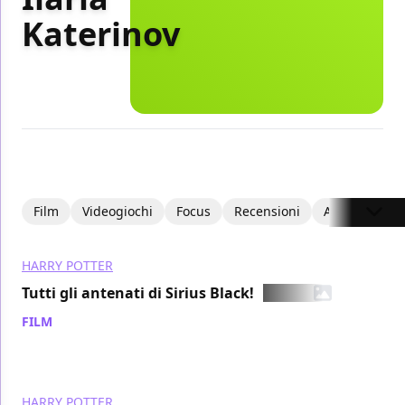
Katerinov
Film
Videogiochi
Focus
Recensioni
Articoli
HARRY POTTER
Tutti gli antenati di Sirius Black!
FILM
/ 21 feb 2006
HARRY POTTER