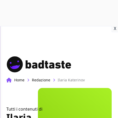
Recensioni
Format video
Marvel
Netflix
Disney+
Prime
X
Home
Redazione
Ilaria Katerinov
Tutti i contenuti di
Ilaria