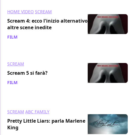
HOME VIDEO
SCREAM
Scream 4: ecco l'inizio alternativo e
altre scene inedite
FILM
/ 04 ott 2011
SCREAM
Scream 5 si farà?
FILM
/ 29 set 2011
SCREAM
ABC FAMILY
Pretty Little Liars: parla Marlene
King