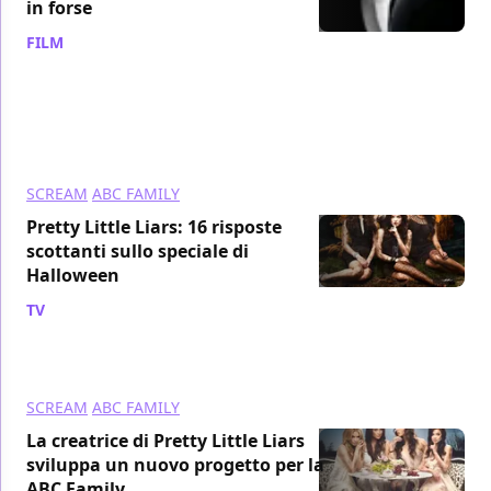
in forse
FILM
/ 12 nov 2012
SCREAM
ABC FAMILY
Pretty Little Liars: 16 risposte
scottanti sullo speciale di
Halloween
TV
/ 28 ott 2012
SCREAM
ABC FAMILY
La creatrice di Pretty Little Liars
sviluppa un nuovo progetto per la
ABC Family