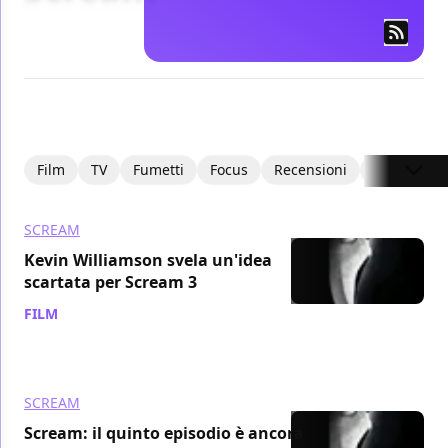
Film
TV
Fumetti
Focus
Recensioni
Recensioni
SCREAM
Kevin Williamson svela un'idea
scartata per Scream 3
FILM
/ 23 gen 2013
SCREAM
Scream: il quinto episodio è ancora