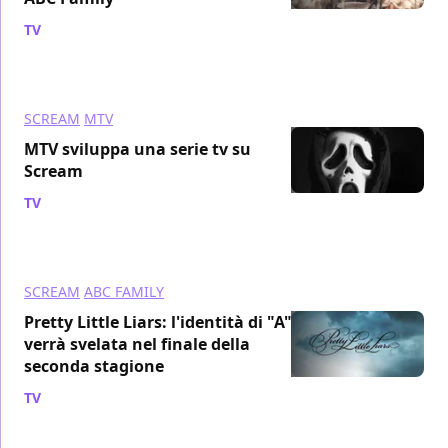
TV
/ 19 lug 2012
SCREAM
MTV
MTV sviluppa una serie tv su
Scream
TV
/ 04 giu 2012
SCREAM
ABC FAMILY
Pretty Little Liars: l'identità di "A"
verrà svelata nel finale della
seconda stagione
TV
/ 14 dic 2011