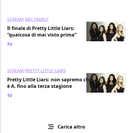
SCREAM
ABC FAMILY
Il finale di Pretty Little Liars:
“qualcosa di mai visto prima”
TV
/ 21 mar 2011
SCREAM
PRETTY LITTLE LIARS
Pretty Little Liars: non sapremo chi
è A. fino alla terza stagione
TV
/ 17 gen 2011
Carica altro