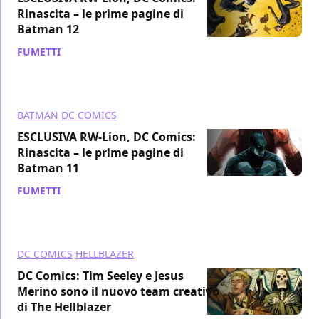
Rinascita – le prime pagine di
Batman 12
FUMETTI
/ 14 giu 2017
BATMAN
DC COMICS
ESCLUSIVA RW-Lion, DC Comics:
Rinascita – le prime pagine di
Batman 11
FUMETTI
/ 31 mag 2017
DC COMICS
HELLBLAZER
DC Comics: Tim Seeley e Jesus
Merino sono il nuovo team creativo
di The Hellblazer