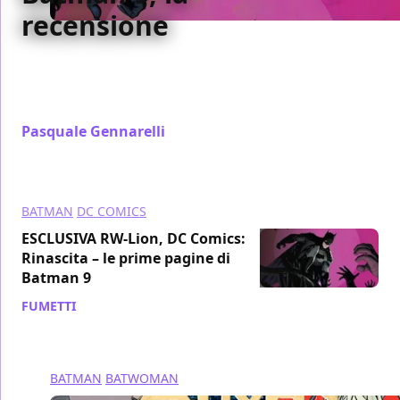
recensione
Abbiamo recensito per voi il nono numero di
Batman targato Rinascita, pubblicato da RW Edizioni
- Lion Comics
Pasquale Gennarelli
/ 14 mag 2017
BATMAN
DC COMICS
ESCLUSIVA RW-Lion, DC Comics:
Rinascita – le prime pagine di
Batman 9
FUMETTI
/ 05 mag 2017
BATMAN
BATWOMAN