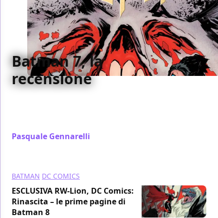
Batman 7, la
recensione
Abbiamo recensito per voi il settimo numero di
Batman targato Rinascita, pubblicato da RW Edizioni
- Lion Comics
Pasquale Gennarelli
/ 23 apr 2017
BATMAN
DC COMICS
ESCLUSIVA RW-Lion, DC Comics:
Rinascita – le prime pagine di
Batman 8