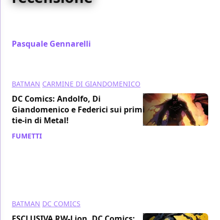
Abbiamo recensito per voi il dodicesimo numero di
Batman targato Rinascita, pubblicato da RW-Lion
Pasquale Gennarelli
/ 24 giu 2017
BATMAN
CARMINE DI GIANDOMENICO
DC Comics: Andolfo, Di
Giandomenico e Federici sui primi
tie-in di Metal!
FUMETTI
/ 19 giu 2017
BATMAN
DC COMICS
ESCLUSIVA RW-Lion, DC Comics: