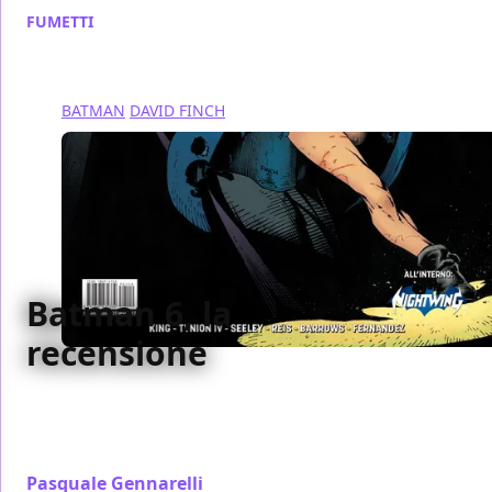
FUMETTI
/ 19 apr 2017
BATMAN
DAVID FINCH
Batman 6, la
recensione
Abbiamo recensito per voi il sesto numero di
Batman targato Rinascita, pubblicato da RW Edizioni
- Lion Comics
Pasquale Gennarelli
/ 15 apr 2017