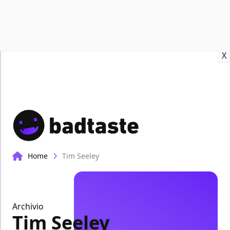
Recensioni
Format video
Marvel
Netflix
Disney+
Prime
X
Home
Tim Seeley
Archivio
Tim Seeley