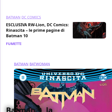
BATMAN
DC COMICS
ESCLUSIVA RW-Lion, DC Comics:
Rinascita – le prime pagine di
Batman 10
FUMETTI
/ 17 mag 2017
BATMAN
BATWOMAN
Batman 9, la