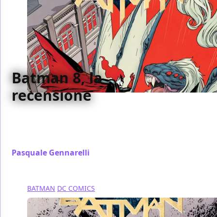
Batman 8, la
recensione
Abbiamo recensito per voi l'ottavo numero di
Batman targato Rinascita, pubblicato da RW Edizioni
- Lion Comics
Pasquale Gennarelli
/ 29 apr 2017
BATMAN
DC COMICS