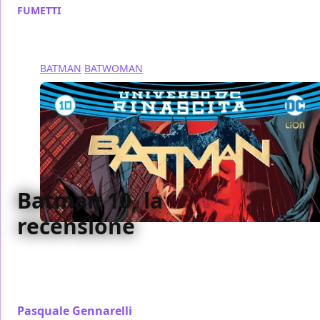
FUMETTI
/ 27 mag 2017
BATMAN
BATWOMAN
Batman 10, la
recensione
Abbiamo recensito per voi il decimo numero di
Batman targato Rinascita, pubblicato da RW Edizioni
- Lion Comics
Pasquale Gennarelli
/ 27 mag 2017