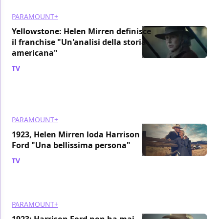
PARAMOUNT+
Yellowstone: Helen Mirren definisce
il franchise "Un'analisi della storia
americana"
TV
/ 24 apr 2023
PARAMOUNT+
1923, Helen Mirren loda Harrison
Ford "Una bellissima persona"
TV
/ 17 apr 2023
PARAMOUNT+
1923: Harrison Ford non ha mai