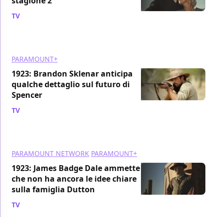
stagione 2
TV
/ 03 feb 2023
PARAMOUNT+
1923: Brandon Sklenar anticipa
qualche dettaglio sul futuro di
Spencer
TV
/ 26 gen 2023
PARAMOUNT NETWORK
PARAMOUNT+
1923: James Badge Dale ammette
che non ha ancora le idee chiare
sulla famiglia Dutton
TV
/ 05 gen 2023