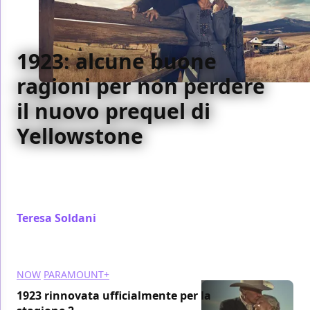
1923: alcune buone
ragioni per non perdere
il nuovo prequel di
Yellowstone
Al centro di 1923 c'è ancora la terra, ma in questo
prequel gli autori provano anche ad affrontare
argomenti storicamente più spinosi
Teresa Soldani
/ 05 feb 2023
NOW
PARAMOUNT+
1923 rinnovata ufficialmente per la