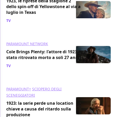
1923, le riprese della stagione 2
dello spin-off di Yellowstone al via a
luglio in Texas
TV
/ 03 giu 2024
PARAMOUNT NETWORK
Cole Brings Plenty: l'attore di 1923 è
stato ritrovato morto a soli 27 anni
TV
/ 06 apr 2024
PARAMOUNT+
SCIOPERO DEGLI
SCENEGGIATORI
1923: la serie perde una location
chiave a causa del ritardo sulla
produzione