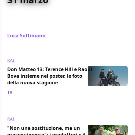
In occasione dell'arrivo della tredicesima stagione di
Don Matteo, ecco alcune anticipazioni sulla serie con
Terence Hill e Raoul Bova
Luca Sottimano
/ 29 mar 2022
RAI
Don Matteo 13: Terence Hill e Raoul
Bova insieme nel poster, le foto
della nuova stagione
TV
/ 27 mar 2022
RAI
"Non una sostituzione, ma un
proseguimento": i produttori e il