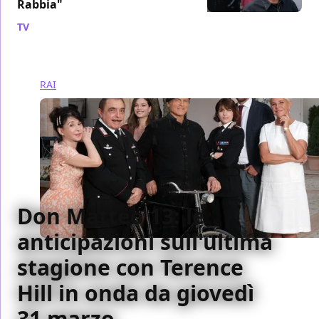
Rabbia"
TV
/ 06 apr 2022
RAI
Don Matteo 13: le
anticipazioni sull'ultima
stagione con Terence
Hill in onda da giovedì
31 marzo