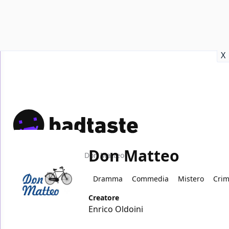
Recensioni
Format video
Marvel
Netflix
Disney+
Prime
X
Don Matteo
Home
TV
Don Matteo
Dramma
Commedia
Mistero
Cri
Creatore
Enrico Oldoini