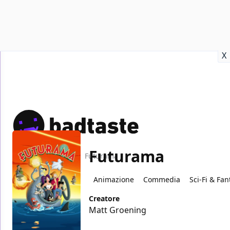
Recensioni
Format video
Marvel
Netflix
Disney+
Prime
X
Futurama
Home
TV
Futurama
Animazione
Commedia
Sci-Fi & Fan
Creatore
Matt Groening