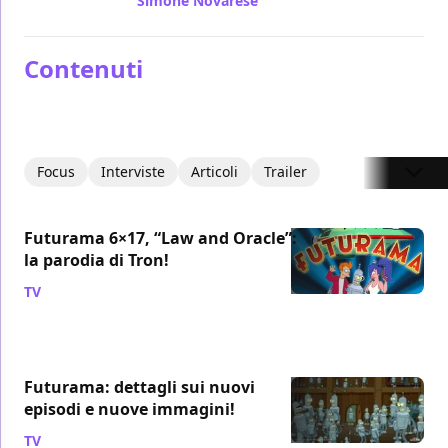
Simone Novarese
/ 04 set 2013
Contenuti
Focus
Interviste
Articoli
Trailer
Futurama 6×17, “Law and Oracle”:
la parodia di Tron!
TV
/ 06 lug 2011
Futurama: dettagli sui nuovi
episodi e nuove immagini!
TV
/ 09 giu 2011