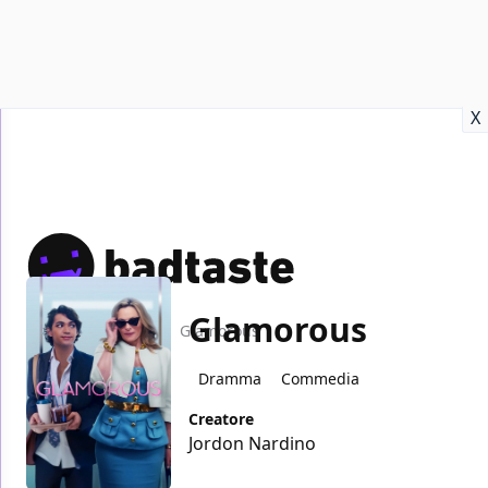
Recensioni
Format video
Marvel
Netflix
Disney+
Prime
X
Glamorous
Home
TV
Glamorous
Dramma
Commedia
Creatore
Jordon Nardino