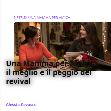
NETFLIX
UNA MAMMA PER AMICA
Una Mamma per Amica:
il meglio e il peggio del
revival
Cosa c'è di buono e di 'meno' buono nel revival di
Una Mamma per Amica? Ve lo diciamo noi...
Alessia Cevasco
/ 05 dic 2016