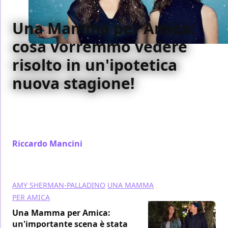
Una Mamma per Amica:
cosa vorremmo vedere
risolto in un'ipotetica
nuova stagione!
Ecco tutte le questioni rimaste in sospeso dopo il
revival di Una Mamma per Amica e che vorremmo
vedersi risolvere in un'ipotetica nuova stagione
Riccardo Mancini
/ 08 dic 2016
AMY SHERMAN-PALLADINO
UNA MAMMA
PER AMICA
Una Mamma per Amica:
un'importante scena è stata