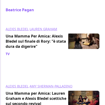
suo desiderio scrivendo l'episodio Autunno
Beatrice Pagan
/ 12 apr 2017
ALEXIS BLEDEL
LAUREN GRAHAM
Una Mamma Per Amica: Alexis
Bledel sul finale di Rory: "è stata
dura da digerire"
TV
/ 11 apr 2017
ALEXIS BLEDEL
AMY SHERMAN-PALLADINO
Una Mamma per Amica: Lauren
Graham e Alexis Bledel scettiche
sul secondo revival