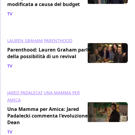
modificata a causa del budget
TV
/ 06 dic 2016
LAUREN GRAHAM
PARENTHOOD
Parenthood: Lauren Graham parla
della possibilità di un revival
TV
/ 05 dic 2016
JARED PADALECKI
UNA MAMMA PER
AMICA
Una Mamma per Amica: Jared
Padalecki commenta l'evoluzione di
Dean
TV
/ 05 dic 2016