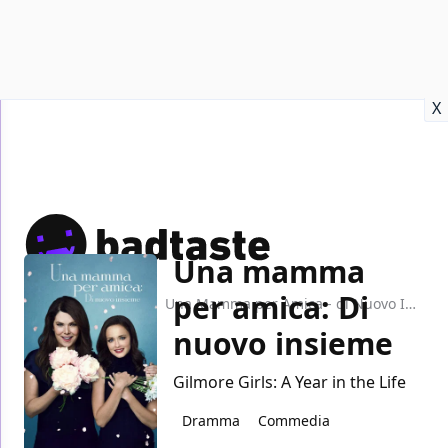
Recensioni
Format video
Marvel
Netflix
Disney+
Prime
X
Una mamma
per amica: Di
Home
TV
Una Mamma per Amica - di Nuovo Insieme
nuovo insieme
Gilmore Girls: A Year in the Life
Dramma
Commedia