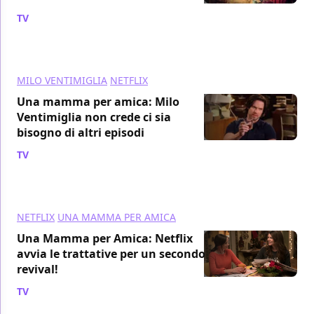
TV
/ 10 apr 2017
MILO VENTIMIGLIA
NETFLIX
Una mamma per amica: Milo
Ventimiglia non crede ci sia
bisogno di altri episodi
TV
/ 07 mar 2017
NETFLIX
UNA MAMMA PER AMICA
Una Mamma per Amica: Netflix
avvia le trattative per un secondo
revival!
TV
/ 06 mar 2017