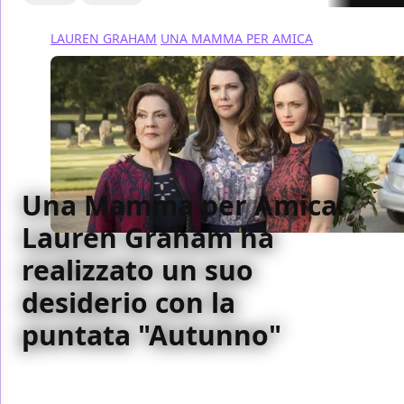
LAUREN GRAHAM
UNA MAMMA PER AMICA
Una Mamma per Amica:
Lauren Graham ha
realizzato un suo
desiderio con la
puntata "Autunno"
L'attrice Lauren Graham, interprete di Lorelai, ha
svelato che Amy Sherman-Palladino ha realizzato un