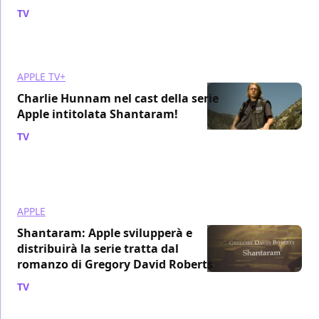
TV
/ 21 feb 2020
APPLE TV+
Charlie Hunnam nel cast della serie
Apple intitolata Shantaram!
TV
/ 16 set 2019
APPLE
Shantaram: Apple svilupperà e
distribuirà la serie tratta dal
romanzo di Gregory David Roberts
TV
/ 08 giu 2018