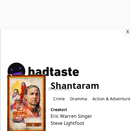
Recensioni
Format video
Marvel
Netflix
Disney+
Prime
X
Shantaram
Home
TV
Shantaram
Crime
Dramma
Action & Adventure
Creatori
Eric Warren Singer
Steve Lightfoot