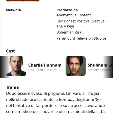
Network
Prodotto da
Anonymous Content
Fair Honest Positive Creative -
The 4 Keys
Bohemian Risk
Paramount Television Studios
Cast
Charlie Hunnam
Shubham Sa
Dale Conti / Lin Ford
Prabaker 'Prabhu'
Trama
Dopo essere evaso di prigione, Lin Ford si rifugia
nelle strade brulicanti della Bombay degli anni '80
nel tentativo di far perdere le sue tracce. Lavorando
come medico per i poveri e gli emarginati della città,