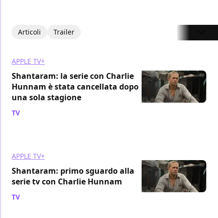
Articoli
Trailer
APPLE TV+
Shantaram: la serie con Charlie
Hunnam è stata cancellata dopo
una sola stagione
TV
/ 16 dic 2022
APPLE TV+
Shantaram: primo sguardo alla
serie tv con Charlie Hunnam
TV
/ 14 ott 2022