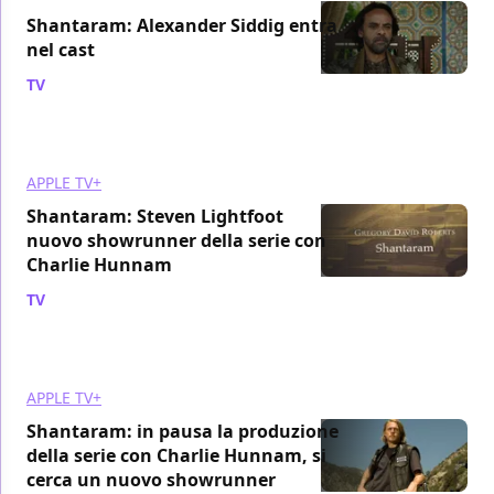
Shantaram: Alexander Siddig entra
nel cast
TV
/ 25 mar 2021
APPLE TV+
Shantaram: Steven Lightfoot
nuovo showrunner della serie con
Charlie Hunnam
TV
/ 21 nov 2020
APPLE TV+
Shantaram: in pausa la produzione
della serie con Charlie Hunnam, si
cerca un nuovo showrunner