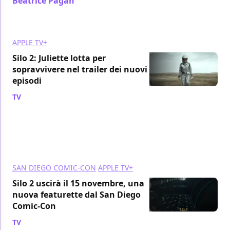
Beatrice Pagan
/ 20 nov 2024
APPLE TV+
Silo 2: Juliette lotta per
sopravvivere nel trailer dei nuovi
episodi
TV
/ 14 ott 2024
SAN DIEGO COMIC-CON
APPLE TV+
Silo 2 uscirà il 15 novembre, una
nuova featurette dal San Diego
Comic-Con
TV
/ 28 lug 2024