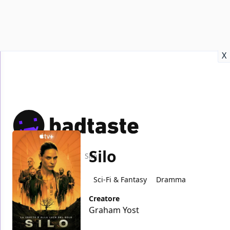
Recensioni
Format video
Marvel
Netflix
Disney+
Prime
X
Silo
Home
TV
Silo
Sci-Fi & Fantasy
Dramma
Creatore
Graham Yost