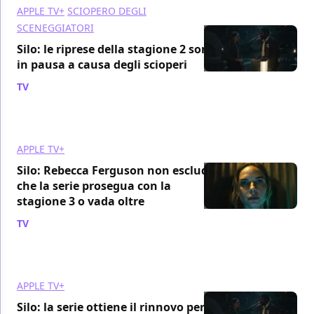
APPLE TV+
SCIOPERO DEGLI
SCENEGGIATORI
Silo: le riprese della stagione 2 sono
in pausa a causa degli scioperi
TV
/ 25 lug 2023
APPLE TV+
Silo: Rebecca Ferguson non esclude
che la serie prosegua con la
stagione 3 o vada oltre
TV
/ 05 lug 2023
APPLE TV+
Silo: la serie ottiene il rinnovo per