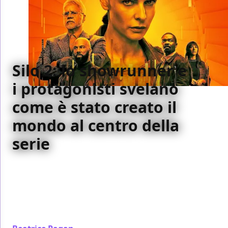
Silo 2: lo showrunner e
i protagonisti svelano
come è stato creato il
mondo al centro della
serie
In occasione dell'arrivo della stagione 2 di Silo su
Apple TV+, lo showrunner Graham Yost e alcuni
membri del cast hanno rivelato qualche aneddoto e
curiosità sulla creazione dei personaggi e degli
eventi dei nuovi episodi