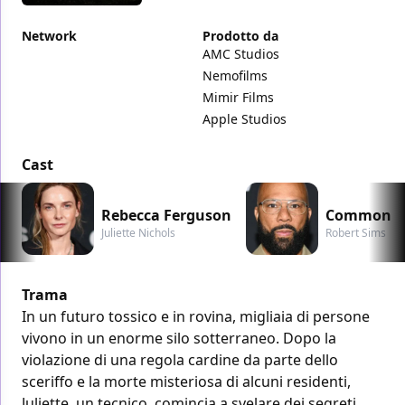
Network
Prodotto da
AMC Studios
Nemofilms
Mimir Films
Apple Studios
Cast
Rebecca Ferguson
Common
Juliette Nichols
Robert Sims
Trama
In un futuro tossico e in rovina, migliaia di persone
vivono in un enorme silo sotterraneo. Dopo la
violazione di una regola cardine da parte dello
sceriffo e la morte misteriosa di alcuni residenti,
Juliette, un tecnico, comincia a svelare dei segreti