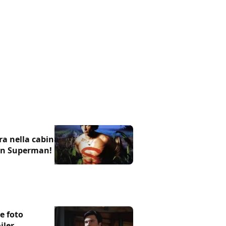
ra nella cabina
 in Superman!
le foto
iler