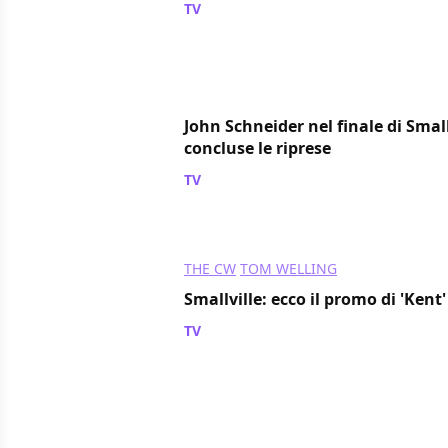
TV
/ 31 mar 2011
John Schneider nel finale di Small
concluse le riprese
TV
/ 26 mar 2011
THE CW
TOM WELLING
Smallville: ecco il promo di 'Kent'
TV
/ 05 mar 2011