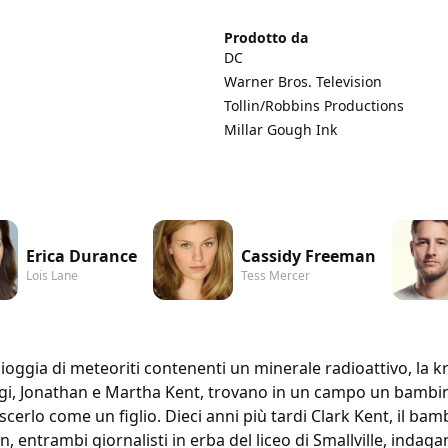
Prodotto da
DC
Warner Bros. Television
Tollin/Robbins Productions
Millar Gough Ink
Erica Durance
Cassidy Freeman
Lois Lane
Tess Mercer
oggia di meteoriti contenenti un minerale radioattivo, la kry
iugi, Jonathan e Martha Kent, trovano in un campo un bambin
cerlo come un figlio. Dieci anni più tardi Clark Kent, il b
n, entrambi giornalisti in erba del liceo di Smallville, indaga