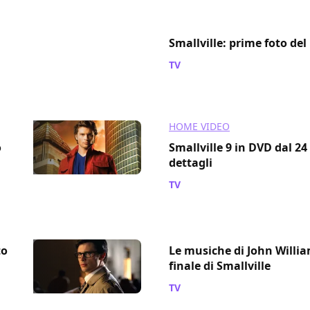
Smallville: prime foto del 
TV
/ 15 apr 2011
HOME VIDEO
o
Smallville 9 in DVD dal 24
dettagli
TV
/ 11 apr 2011
to
Le musiche di John Willi
finale di Smallville
TV
/ 09 apr 2011