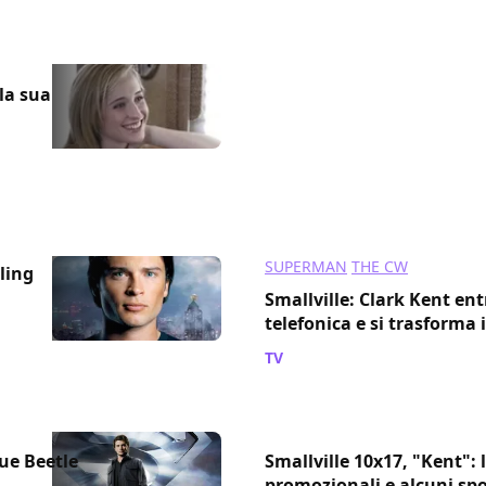
lla sua
SUPERMAN
THE CW
ling
Smallville: Clark Kent ent
telefonica e si trasforma
TV
/ 05 apr 2011
lue Beetle
Smallville 10x17, "Kent": 
promozionali e alcuni spo