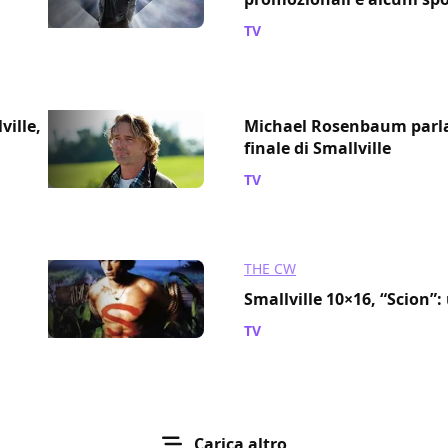
TV
/ 28 mar 2011
ville,
Michael Rosenbaum parla 
finale di Smallville
TV
/ 12 mar 2011
THE CW
Smallville 10×16, “Scion”
TV
/ 01 mar 2011
Carica altro