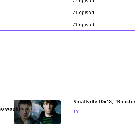
22 episodi
21 episodi
21 episodi
Smallville 10x18, "Booste
ho would
TV
/ 16 apr 2011