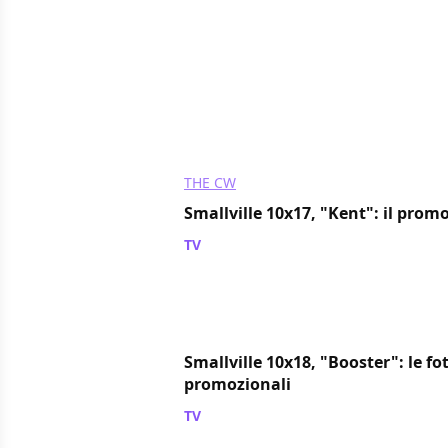
THE CW
Smallville 10x17, "Kent": il prom
TV
/ 15 apr 2011
Smallville 10x18, "Booster": le fo
promozionali
TV
/ 11 apr 2011