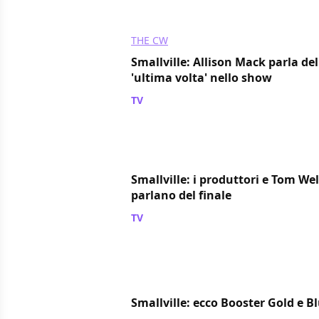
THE CW
Smallville: Allison Mack parla de
'ultima volta' nello show
TV
/ 08 apr 2011
Smallville: i produttori e Tom Wel
parlano del finale
TV
/ 07 apr 2011
Smallville: ecco Booster Gold e B