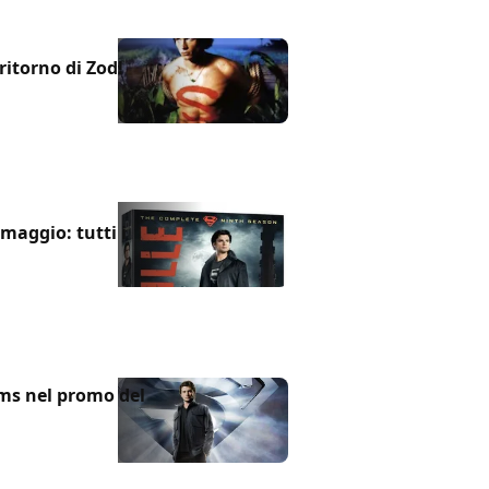
ritorno di Zod!
 maggio: tutti i
ams nel promo del