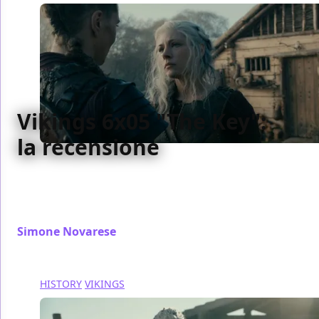
Vikings 6x05 "The Key":
la recensione
Vikings arriva ad una votazione decisiva, ma la
scrittura dovrebbe essere più concentrata e meno
diluita
Simone Novarese
/ 06 gen 2020
HISTORY
VIKINGS