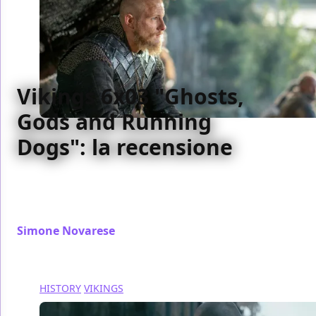
Vikings 6x03 "Ghosts,
Gods and Running
Dogs": la recensione
Il terzo episodio stagionale di Vikings ripaga con una
bella immagine finale uno svolgimento poco
interessante
Simone Novarese
/ 14 dic 2019
HISTORY
VIKINGS