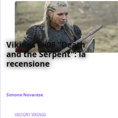
Vikings 6x06 "Death
and the Serpent": la
recensione
Episodio molto importante per Vikings, arrivato
all'ultima stagione, ma indebolito da scelte di
montaggio
Simone Novarese
/ 11 gen 2020
HISTORY
VIKINGS