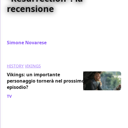
recensione
Nell'episodio che precede il midseason finale,
Vikings impostara gli eventi che chiuderanno questo
blocco di episodi: recensione 6x09
Simone Novarese
/ 03 feb 2020
HISTORY
VIKINGS
Vikings: un importante
personaggio tornerà nel prossimo
episodio?
TV
/ 28 gen 2020