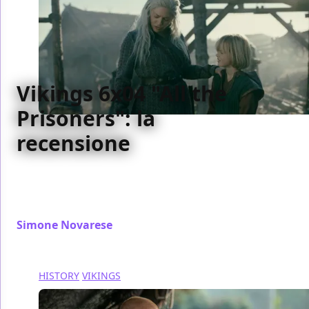
Vikings 6x04 "All the
Prisoners": la
recensione
All the Prisoners è un nuovo episodio di Vikings che
porta avanti parallelamente più storie, da Bjorn a
Ivar a Lagertha
Simone Novarese
/ 28 dic 2019
HISTORY
VIKINGS