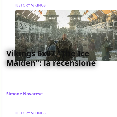
HISTORY
VIKINGS
Vikings 6x07 "The Ice
Maiden": la recensione
Vikings dedica l'intero episodio all'addio ad un
personaggio, e lo fa con alcuni inserti sovrannaturali
nella storia: recensione 6x07
Simone Novarese
/ 18 gen 2020
HISTORY
VIKINGS