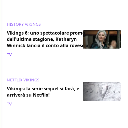
HISTORY
VIKINGS
Vikings 6: uno spettacolare promo
dell'ultima stagione, Katheryn
Winnick lancia il conto alla rovescia
TV
/ 22 nov 2019
NETFLIX
VIKINGS
Vikings: la serie sequel si farà, e
arriverà su Netflix!
TV
/ 19 nov 2019