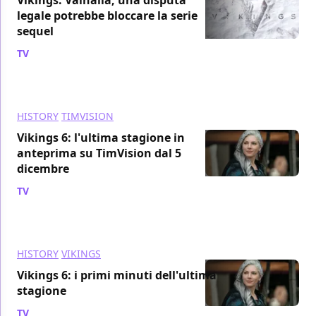
legale potrebbe bloccare la serie
sequel
TV
/ 03 dic 2019
HISTORY
TIMVISION
Vikings 6: l'ultima stagione in
anteprima su TimVision dal 5
dicembre
TV
/ 03 dic 2019
HISTORY
VIKINGS
Vikings 6: i primi minuti dell'ultima
stagione
TV
/ 25 nov 2019