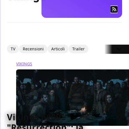
TV
Recensioni
Articoli
Trailer
VIKINGS
Vikings 6x09
"Resurrection": la