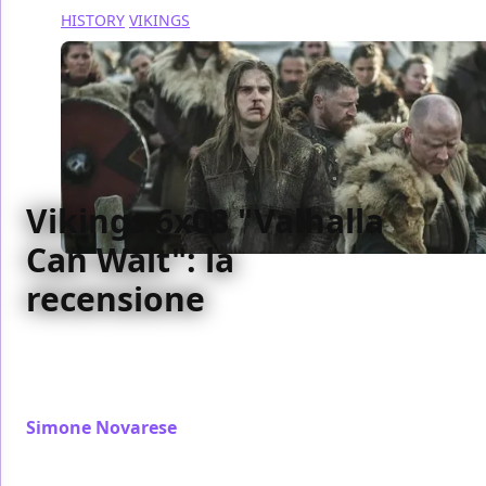
HISTORY
VIKINGS
Vikings 6x08 "Valhalla
Can Wait": la
recensione
L'ottavo episodio stagionale di Vikings è dedicato a
Bjorn, che si scopre vulnerabile da troppi punti di
vista
Simone Novarese
/ 27 gen 2020