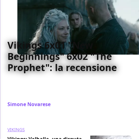
Vikings 6x01 "New
Beginnings" 6x02 "The
Prophet": la recensione
Vikings riparte con la sesta e ultima stagione, una
doppia première che imposta le varie trame
stagionali e i conflitti dei personaggi.
Simone Novarese
/ 07 dic 2019
VIKINGS
Vikings: Valhalla, una disputa