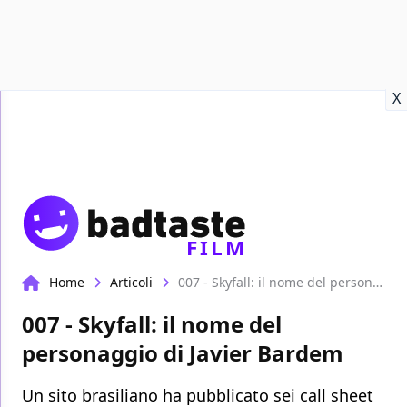
Recensioni
Format video
Marvel
Netflix
Disney+
Prime
X
FILM
Home
Articoli
007 - Skyfall: il nome del personaggio di Javier Bardem
007 - Skyfall: il nome del
personaggio di Javier Bardem
Un sito brasiliano ha pubblicato sei call sheet