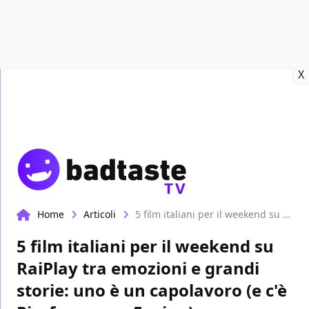
Recensioni
Format video
Marvel
Netflix
Disney+
Prime
X
TV
Home
Articoli
5 film italiani per il weekend su RaiPlay tra emozioni e grandi storie: uno è un capolavoro (e c'è Pierfrancesco Favino)
5 film italiani per il weekend su
RaiPlay tra emozioni e grandi
storie: uno è un capolavoro (e c'è