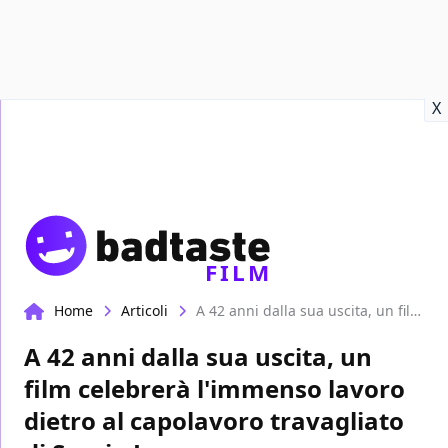
Recensioni
Format video
Marvel
Netflix
Disney+
Prime
X
FILM
Home
Articoli
A 42 anni dalla sua uscita, un film celebrerà l'immenso lavoro dietro al capolavoro travagliato di Sergio Leone
A 42 anni dalla sua uscita, un
film celebrerà l'immenso lavoro
dietro al capolavoro travagliato