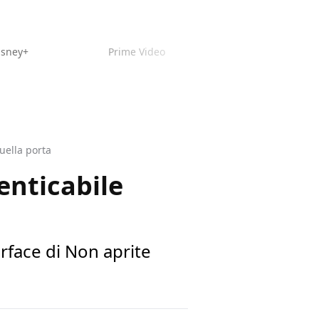
isney+
Prime Video
uella porta
enticabile
rface di Non aprite