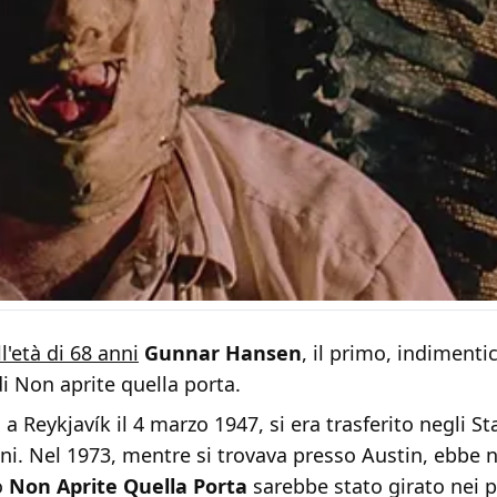
l'età di 68 anni
Gunnar Hansen
, il primo, indimenti
i Non aprite quella porta.
a Reykjavík il 4 marzo 1947, si era trasferito negli Sta
anni. Nel 1973, mentre si trovava presso Austin, ebbe 
o
Non Aprite Quella Porta
sarebbe stato girato nei p