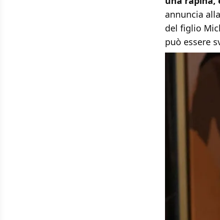
una rapina, è
annuncia alla
del figlio Mi
può essere sv