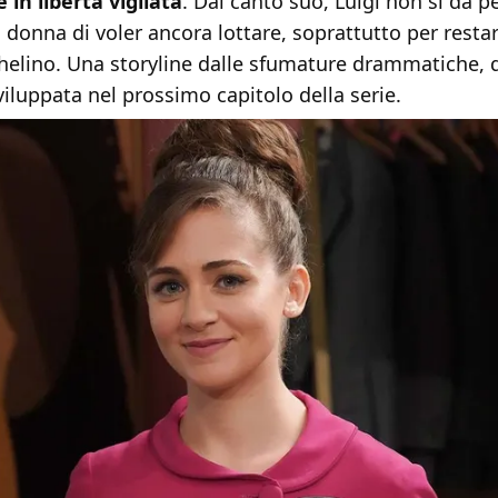
 in libertà vigilata
. Dal canto suo, Luigi non si dà pe
 donna di voler ancora lottare, soprattutto per restar
chelino. Una storyline dalle sfumature drammatiche, 
iluppata nel prossimo capitolo della serie.