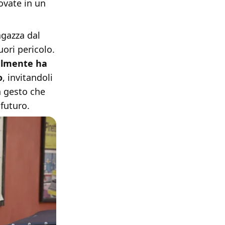
rovate in un
agazza dal
ori pericolo.
almente ha
o
, invitandoli
n gesto che
futuro.