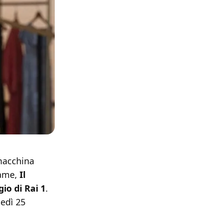
 macchina
rame,
Il
io di Rai 1
.
nedì 25