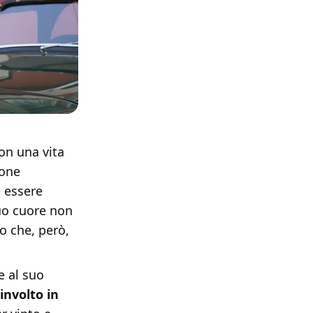
Con una vita
ione
 essere
uo cuore non
o che, però,
e al suo
involto in