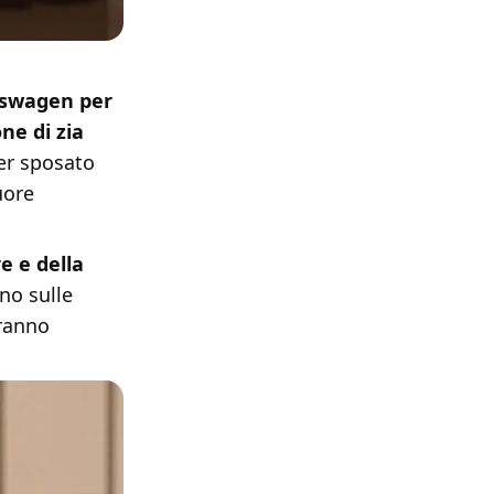
kswagen per
ne di zia
er sposato
uore
e e della
no sulle
rranno