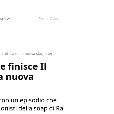
isney+
Prime Video
in attesa della nuova stagione)
 finisce Il
la nuova
 con un episodio che
onisti della soap di Rai