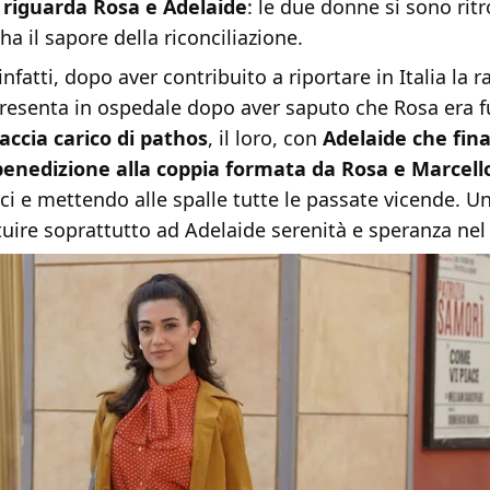
o riguarda Rosa e Adelaide
: le due donne si sono rit
ha il sapore della riconciliazione.
nfatti, dopo aver contribuito a riportare in Italia la r
resenta in ospedale dopo aver saputo che Rosa era fu
faccia carico di pathos
, il loro, con
Adelaide che fin
benedizione alla coppia formata da Rosa e Marcell
ici e mettendo alle spalle tutte le passate vicende. U
uire soprattutto ad Adelaide serenità e speranza nel 