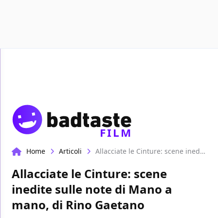
Recensioni
Format video
Marvel
Netflix
D
FILM
Home
Articoli
Allacciate le Cinture: scene inedite sulle note di Mano a mano, di Rino Gaetano
Allacciate le Cinture: scene
inedite sulle note di Mano a
mano, di Rino Gaetano