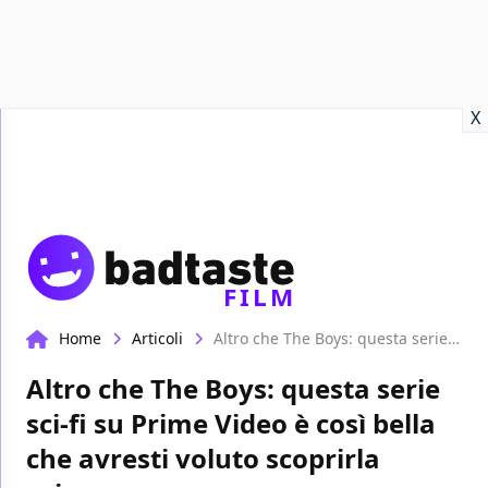
Recensioni
Format video
Marvel
Netflix
Disney+
Prime
X
FILM
Home
Articoli
Altro che The Boys: questa serie sci-fi su Prime Video è così bella che avresti voluto scoprirla prima
Altro che The Boys: questa serie
sci-fi su Prime Video è così bella
che avresti voluto scoprirla