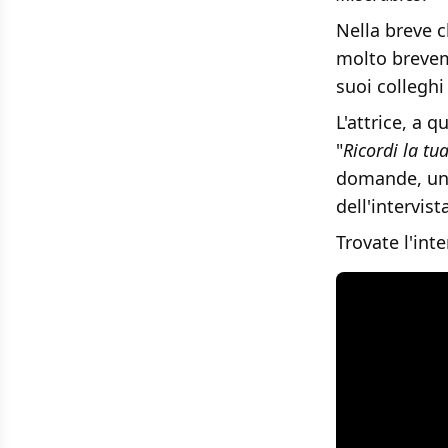
Nella breve c
molto brevem
suoi collegh
L'attrice, a
"
Ricordi la tu
domande, una 
dell'intervist
Trovate l'inte