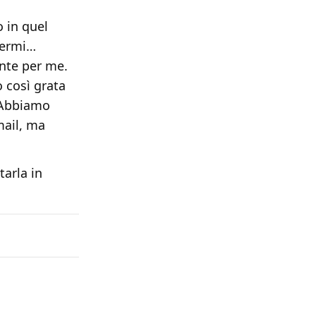
 in quel
vermi…
ante per me.
o così grata
. Abbiamo
mail, ma
tarla in