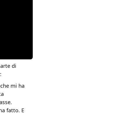
arte di
:
 che mi ha
ta
asse.
a fatto. E