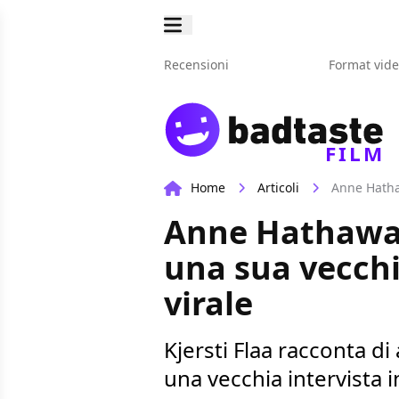
Recensioni
Format vid
FILM
Home
Articoli
Anne Hathaw
Anne Hathaway
una sua vecchia
virale
Kjersti Flaa racconta d
una vecchia intervista i