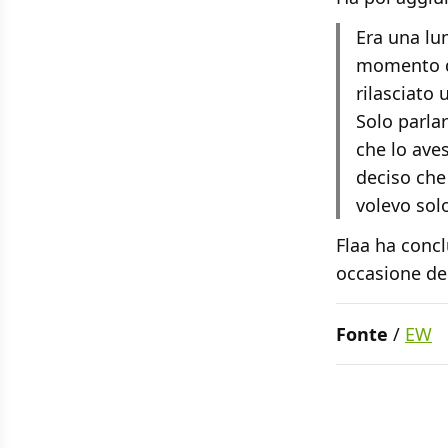
Era una lu
momento qu
rilasciato 
Solo parlar
che lo ave
deciso che
volevo solo
Flaa ha concl
occasione del
Fonte
/
EW