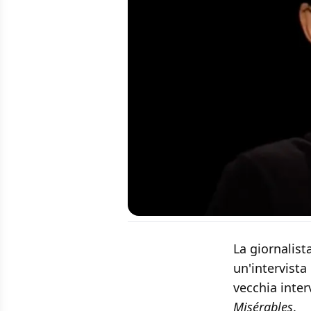
La giornalist
un'intervist
vecchia inter
Misérables
.