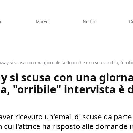
eo
Marvel
Netflix
D
ay si scusa con una giornalista dopo che una sua vecchia, "orribile
 si scusa con una giorna
, "orribile" intervista è 
i aver ricevuto un'email di scuse da par
n cui l'attrice ha risposto alle domande