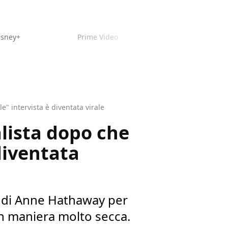
isney+
Prime Video
" intervista è diventata virale
lista dopo che
diventata
te di Anne Hathaway per
 in maniera molto secca.