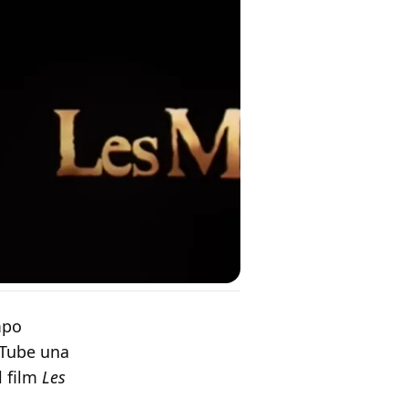
mpo
uTube una
l film
Les