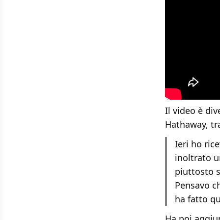
Il video è di
Hathaway, tr
Ieri ho ri
inoltrato 
piuttosto 
Pensavo ch
ha fatto qu
Ha poi aggiu