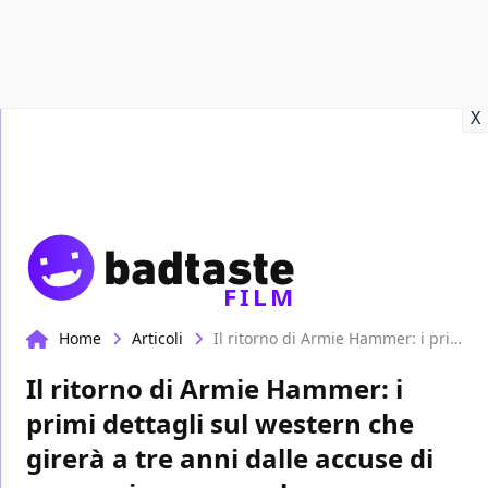
Recensioni
Format video
Marvel
Netflix
Disney+
Prime
X
FILM
Home
Articoli
Il ritorno di Armie Hammer: i primi dettagli sul western che girerà a tre anni dalle accuse di aggressione sessuale
Il ritorno di Armie Hammer: i
primi dettagli sul western che
girerà a tre anni dalle accuse di