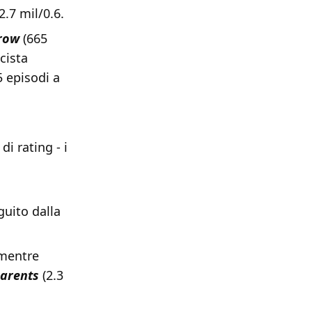
2.7 mil/0.6.
row
(665
cista
5 episodi a
di rating - i
i
uito dalla
 mentre
Parents
(2.3