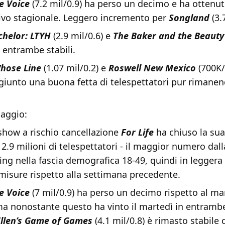
e Voice
(7.2 mil/0.9) ha perso un decimo e ha ottenu
ivo stagionale. Leggero incremento per
Songland
(3.
chelor: LTYH
(2.9 mil/0.6) e
The Baker and the Beauty
 entrambe stabili.
hose Line
(1.07 mil/0.2) e
Roswell New Mexico
(700K/
iunto una buona fetta di telespettatori pur rimanend
aggio:
show a rischio cancellazione
For Life
ha chiuso la su
2.9 milioni di telespettatori - il maggior numero dall
ating nella fascia demografica 18-49, quindi in leggera 
misure rispetto alla settimana precedente.
e Voice
(7 mil/0.9) ha perso un decimo rispetto al ma
a nonostante questo ha vinto il martedì in entrambe 
Ellen’s Game of Games
(4.1 mil/0.8) è rimasto stabile