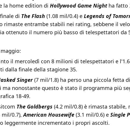
e la home edition di
Hollywood Game Night
ha fatto 
 finale di
The Flash
(1.08 mil/0.4) e
Legends of Tomor
o rimaste entrambe stabili nei rating, sebbene il velo
ia ottenuto il numero più basso di telespettatori da 
.
 maggio:
nto il mercoledì con 8 milioni di telespettatori e l'1.6 
ti dalla finale della stagione 35.
asked Singer
(7 mil/1.8) ha perso una piccola fetta d
ri ma nonostante questo è stato il programma più seg
rafica 18-49.
sitcom
The Goldbergs
(4.2 mil/0.8) è rimasta stabile,
 mil/0.7),
American Housewife
(3.1 mil/0.6) e
Single 
o leggermente incrementato i propri ascolti.