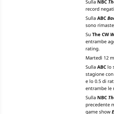
Sulla
NBC
Th
record negat
Sulla
ABC
Ba
sono rimaste
Su
The CW
W
entrambe agg
rating.
Martedì 12 m
Sulla
ABC
lo 
stagione con 
e lo 0.5 di r
entrambe le 
Sulla
NBC
Th
precedente m
game show