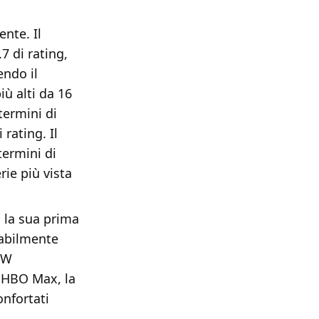
nte. Il
.7 di rating,
endo il
iù alti da 16
 termini di
 rating. Il
termini di
ie più vista
 la sua prima
babilmente
 CW
i HBO Max, la
onfortati