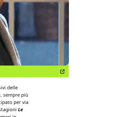
ivi delle
e, sempre più
cipato per via
 stagioni
Le
meri in