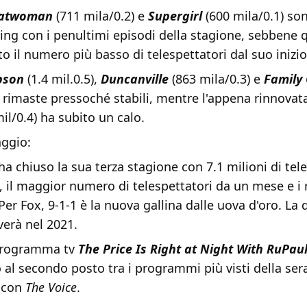
atwoman
(711 mila/0.2) e
Supergirl
(600 mila/0.1) so
ating con i penultimi episodi della stagione, sebbene 
o il numero più basso di telespettatori dal suo inizio
pson
(1.4 mil.0.5),
Duncanville
(863 mila/0.3) e
Family
o rimaste pressoché stabili, mentre l'appena rinnova
il/0.4) ha subito un calo.
ggio:
ha chiuso la sua terza stagione con 7.1 milioni di tel
ng, il maggior numero di telespettatori da un mese e i r
 Per Fox, 9-1-1 è la nuova gallina dalle uova d'oro. La 
verà nel 2021.
 programma tv
The Price Is Right at Night With RuPau
 al secondo posto tra i programmi più visti della ser
 con
The Voice
.