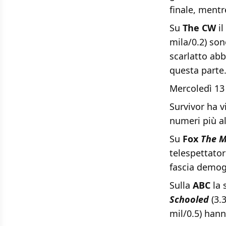
finale, mentr
Su
The CW
il
mila/0.2) son
scarlatto abb
questa parte
Mercoledì 13
Survivor ha vi
numeri più al
Su
Fox
The M
telespettato
fascia demog
Sulla
ABC
la 
Schooled
(3.3
mil/0.5) hann