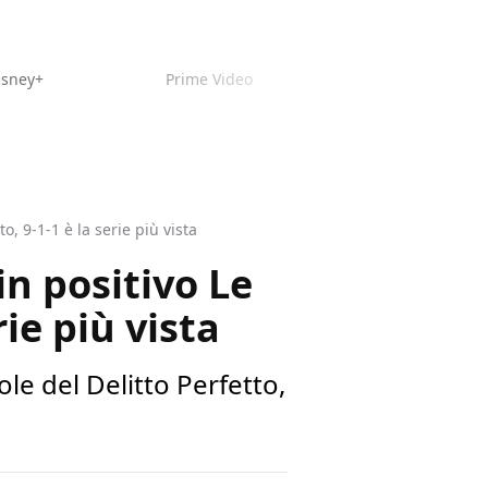
isney+
Prime Video
o, 9-1-1 è la serie più vista
in positivo Le
rie più vista
le del Delitto Perfetto,