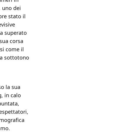
, uno dei
re stato il
evisive
ha superato
sua corsa
si come il
a sottotono
so la sua
, in calo
puntata,
espettatori,
emografica
cimo.