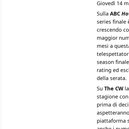
Giovedì 14 m
Sulla
ABC
Ho
series finale 
crescendo cos
maggior numer
mesi a quest
telespettato
season finale
rating ed esc
della serata.
Su
The CW
la
stagione con 
prima di deci
aspetteranno
piattaforma s
anche i nume