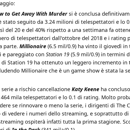
aggio:
w to Get Away With Murder
si è conclusa definitivame
è stato seguito da 3.24 milioni di telespettatori e lo 0
ì del 20 e del 40% rispetto a una settimana fa otten
o di telespettatori dall'ottobre del 2018 e i rating p
a parte.
Millionaire
(6.5 mil/0.9) ha vinto il giovedì in
ri e pareggiato con
Station 19
(5.9 mil/0.9) in termini di
 di Station 19 ha ottenuto un leggero incremento in 
ludendo Millionaire che è un game show è stata la ser
 serie a rischio cancellazione
Katy Keene
ha concluso
464 mila telespettatori e lo 0.1 di rating. Molto pro
dere se rinnovare o meno la serie, i dirigenti di The
 di vedere i numeri dello streaming, e soprattutto d
treaming ospiterà infatti tutta la prima stagione. Sc
ri di
In the Dark
(341 mila/0.1)