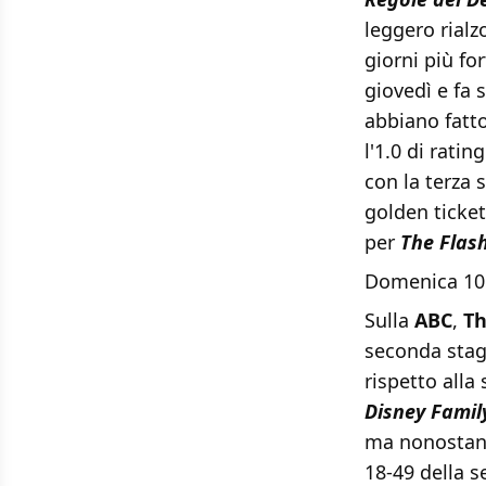
leggero rial
giorni più fo
giovedì e fa 
abbiano fatto
l'1.0 di rati
con la terza
golden ticket
per
The Flas
Domenica 10
Sulla
ABC
,
Th
seconda stagi
rispetto alla
Disney Famil
ma nonostant
18-49 della s