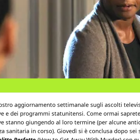
ostro aggiornamento settimanale sugli ascolti televis
sive e dei programmi statunitensi. Come ormai sapret
ive stanno giungendo al loro termine (per alcune anti
a sanitaria in corso). Giovedì si è conclusa dopo sei
litto Perfetto
(How to Get Away With Murder) con nu