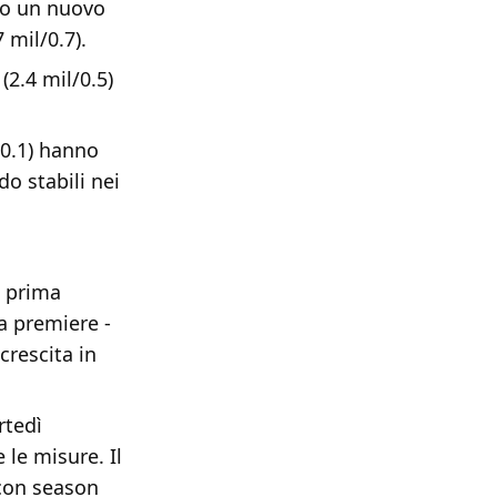
to un nuovo
7 mil/0.7).
(2.4 mil/0.5)
0.1) hanno
o stabili nei
a prima
a premiere -
crescita in
rtedì
le misure. Il
 con season