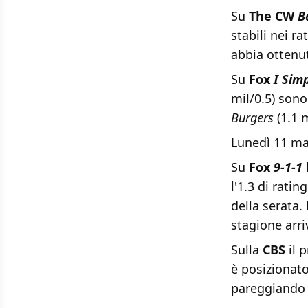
Su
The CW
B
stabili nei r
abbia ottenut
Su
Fox
I Sim
mil/0.5) son
Burgers
(1.1 m
Lunedì 11 ma
Su
Fox
9-1-1
l'1.3 di rati
della serata.
stagione arri
Sulla
CBS
il
è posizionato
pareggiando