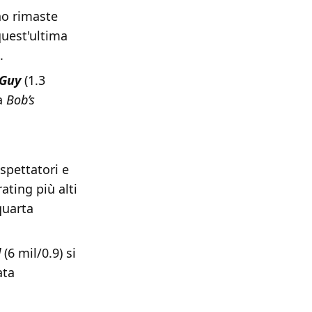
no rimaste
quest'ultima
.
 Guy
(1.3
ta
Bob’s
espettatori e
ating più alti
quarta
l
(6 mil/0.9) si
ata