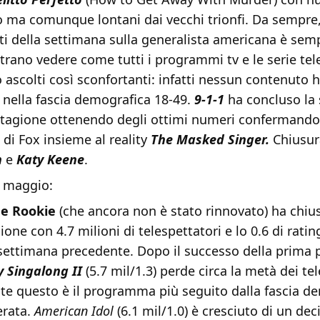
zo ma comunque lontani dai vecchi trionfi. Da sempre
rti della settimana sulla generalista americana è semp
strano vedere come tutti i programmi tv e le serie tel
 ascolti così sconfortanti: infatti nessun contenuto 
ng nella fascia demografica 18-49.
9-1-1
ha concluso la 
 stagione ottenendo degli ottimi numeri confermando
 di Fox insieme al reality
The Masked Singer.
Chiusur
h
e
Katy Keene
.
 maggio:
e Rookie
(che ancora non è stato rinnovato) ha chiu
one con 4.7 milioni di telespettatori e lo 0.6 di rating
 settimana precedente. Dopo il successo della prima 
y Singalong II
(5.7 mil/1.3) perde circa la metà dei tel
e questo è il programma più seguito dalla fascia d
erata.
American Idol
(6.1 mil/1.0) è cresciuto di un de