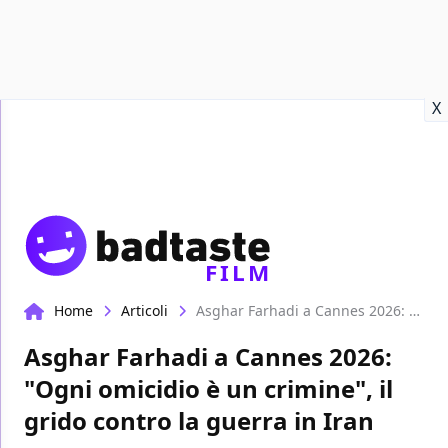
Recensioni
Format video
Marvel
Netflix
Disney+
Prime
X
FILM
Home
Articoli
Asghar Farhadi a Cannes 2026: "Ogni omicidio è un crimine", il grido contro la guerra in Iran
Asghar Farhadi a Cannes 2026:
"Ogni omicidio è un crimine", il
grido contro la guerra in Iran