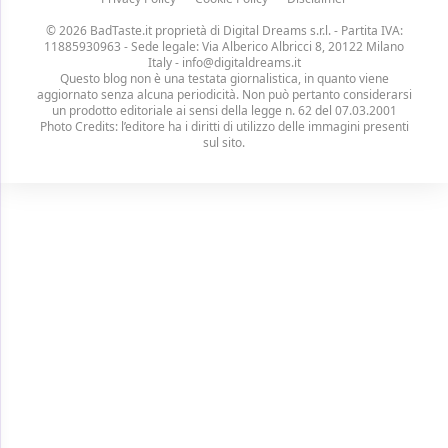
© 2026 BadTaste.it proprietà di
Digital Dreams s.r.l.
- Partita IVA:
11885930963 - Sede legale: Via Alberico Albricci 8, 20122 Milano
Italy -
info@digitaldreams.it
Questo blog non è una testata giornalistica, in quanto viene
aggiornato senza alcuna periodicità. Non può pertanto considerarsi
un prodotto editoriale ai sensi della legge n. 62 del 07.03.2001
Photo Credits: l’editore ha i diritti di utilizzo delle immagini presenti
sul sito.