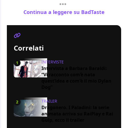
Continua a leggere su BadTaste
Correlati
INTERVISTE
1
Intervista a Barbara Baraldi:
“Vi racconto com’è nata
quest’idea e com'è il mio Dylan
Dog”
TRAILER
2
Dragonero. I Paladini: la serie
animata arriva su RaiPlay e Rai
Gulp, ecco il trailer