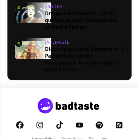
TRAILER
3
Dragonero I Paladini: i primi
quattro episodi in anteprima
su Rai2 e RaiPlay
INTERVISTE
4
Dietro le quinte di Dragonero - I
Paladini con Enrico
Paolantonio, Giovanni Masi e
Mauro Uzzeo
Privacy Policy
Cookie Policy
Disclaimer