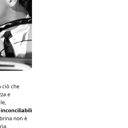
 ciò che
zza e
le,
inconciliabili
abrina non è
ria