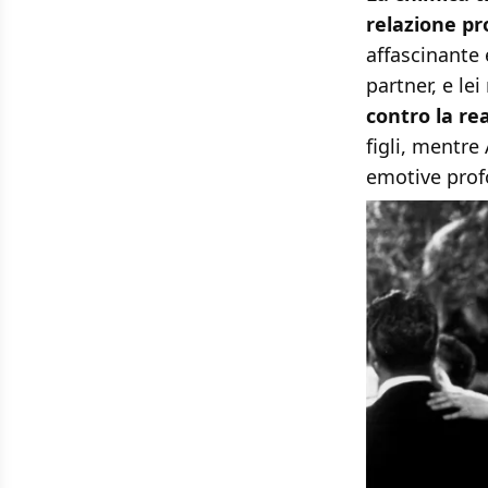
relazione pr
affascinante
partner, e le
contro la re
figli, mentre
emotive prof