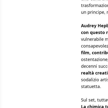
trasformazion
un principe, 
Audrey Hepb
con questo ru
vulnerabile 
consapevolez
film, contri
ostentazione
decenni succ
realtà creat
sodalizio art
statuetta.
Sul set, tutta
La chimica t