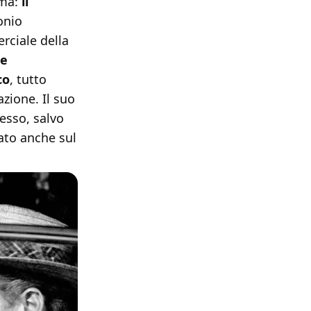
ema:
il
onio
rciale della
re
co
, tutto
azione. Il suo
esso, salvo
ato anche sul