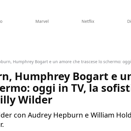
eo
Marvel
Netflix
D
n, Humphrey Bogart e u
ermo: oggi in TV, la sofis
lly Wilder
ilder con Audrey Hepburn e William Holden
r.