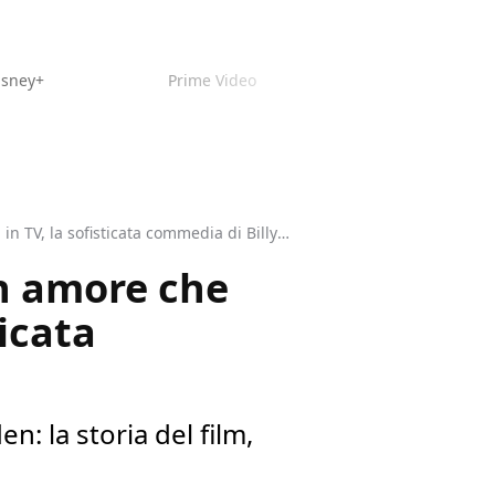
isney+
Prime Video
Audrey Hepburn, Humphrey Bogart e un amore che trascese lo schermo: oggi in TV, la sofisticata commedia di Billy Wilder
n amore che
ticata
: la storia del film,