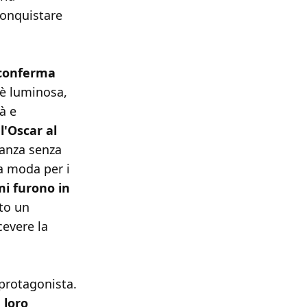
conquistare
 conferma
 è luminosa,
à e
l'Oscar al
eganza senza
a moda per i
i furono in
tto un
cevere la
a protagonista.
 loro