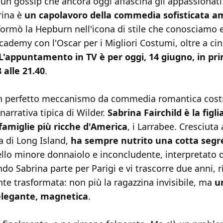
un gossip che ancora oggi affascina gli appassionati
rina è
un capolavoro della commedia sofisticata a
formò la Hepburn nell'icona di stile che conosciamo 
cademy con l'Oscar per i Migliori Costumi, oltre a ci
L'appuntamento in TV è per oggi, 14 giugno, in pr
 alle 21.40
.
n perfetto meccanismo da commedia romantica cost
 narrativa tipica di Wilder.
Sabrina Fairchild è la figli
 famiglie più ricche d'America
, i Larrabee. Cresciuta
la di Long Island,
ha sempre nutrito una cotta segr
atello minore donnaiolo e inconcludente, interpretato 
o Sabrina parte per Parigi e vi trascorre due anni, r
e trasformata: non più la ragazzina invisibile, ma
u
 elegante, magnetica
.