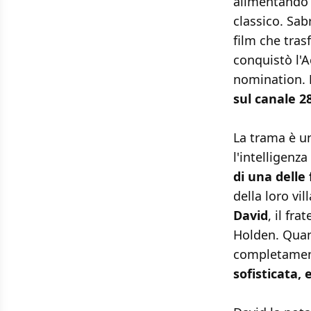
alimentando 
classico. Sab
film che tras
conquistò l'A
nomination.
sul canale 28
La trama è u
l'intelligenza
di una delle
della loro vil
David
, il fr
Holden. Quand
completament
sofisticata,