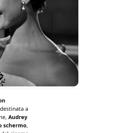
on
destinata a
me,
Audrey
lo schermo
,