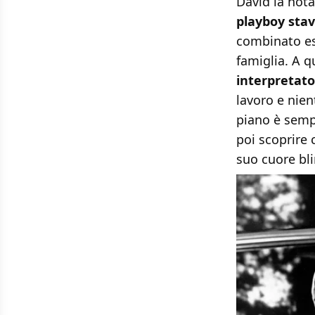
David la not
playboy stav
combinato es
famiglia. A q
interpretat
lavoro e nien
piano è sempl
poi scoprire 
suo cuore bl