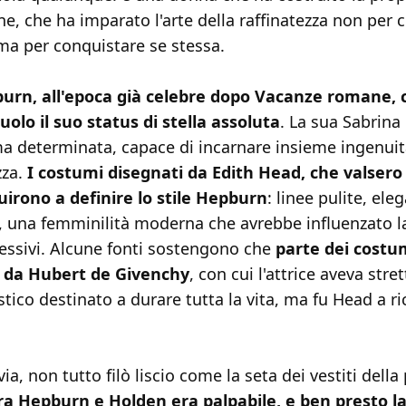
e, che ha imparato l'arte della raffinatezza non per 
ma per conquistare se stessa.
urn, all'epoca già celebre dopo Vacanze romane,
olo il suo status di stella assoluta
. La sua Sabrina
ma determinata, capace di incarnare insieme ingenuit
za.
I costumi disegnati da Edith Head, che valsero 
buirono a definire lo stile Hepburn
: linee pulite, el
, una femminilità moderna che avrebbe influenzato l
essivi. Alcune fonti sostengono che
parte dei costum
i da Hubert de Givenchy
, con cui l'attrice aveva stre
istico destinato a durare tutta la vita, ma fu Head a ri
via, non tutto filò liscio come la seta dei vestiti dell
ra Hepburn e Holden era palpabile, e ben presto la