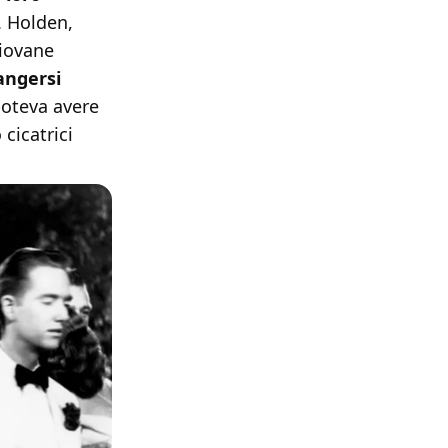
. Holden,
giovane
rangersi
poteva avere
cicatrici