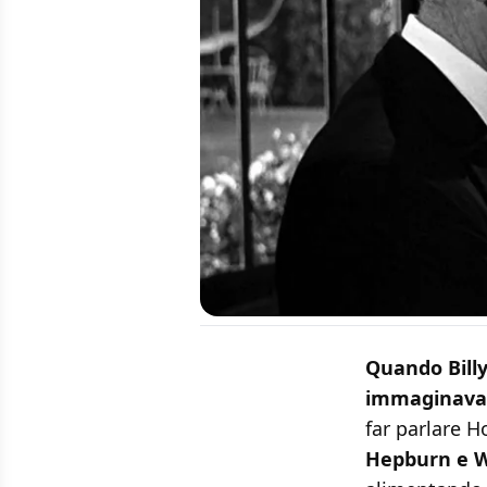
Quando Billy
immaginava 
far parlare H
Hepburn e W