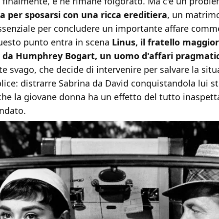
a finalmente, e ne rimane folgorato. Ma c'è un probl
a per sposarsi con una ricca ereditiera
, un matrim
senziale per concludere un importante affare comme
uesto punto entra in scena
Linus, il fratello maggio
o da Humphrey Bogart, un uomo d'affari pragmati
te svago, che decide di intervenire per salvare la situ
ice: distrarre Sabrina da David conquistandola lui st
che la giovane donna ha un effetto del tutto inaspett
indato.