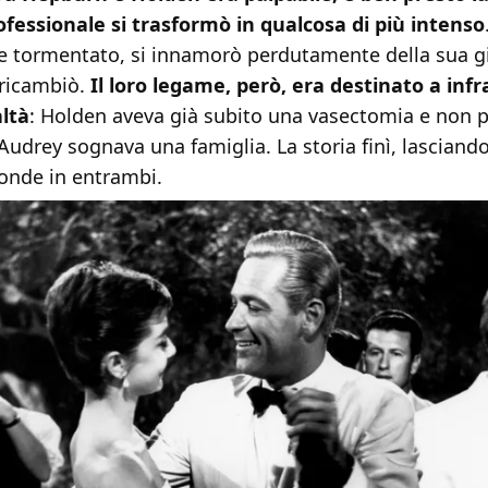
ofessionale si trasformò in qualcosa di più intenso
 e tormentato, si innamorò perdutamente della sua 
i ricambiò.
Il loro legame, però, era destinato a inf
altà
: Holden aveva già subito una vasectomia e non 
 Audrey sognava una famiglia. La storia finì, lasciando 
onde in entrambi.