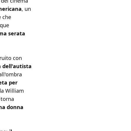
 del cinema
mericana
, un
e che
nque
ima serata
ruito con
a dell'autista
 all'ombra
eta per
da William
itorna
na donna