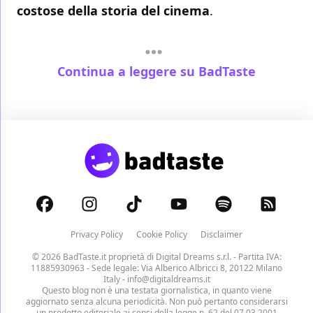
costose della storia del cinema
.
Continua a leggere su BadTaste
Privacy Policy
Cookie Policy
Disclaimer
© 2026 BadTaste.it proprietà di
Digital Dreams s.r.l.
- Partita IVA:
11885930963 - Sede legale: Via Alberico Albricci 8, 20122 Milano
Italy -
info@digitaldreams.it
Questo blog non è una testata giornalistica, in quanto viene
aggiornato senza alcuna periodicità. Non può pertanto considerarsi
un prodotto editoriale ai sensi della legge n. 62 del 07.03.2001