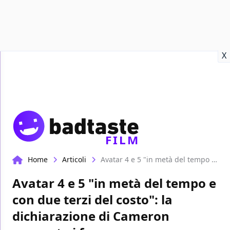
Recensioni
Format video
Marvel
Netflix
Disney+
Prime
X
FILM
Home
Articoli
Avatar 4 e 5 "in metà del tempo e con due terzi del costo": la dichiarazione di Cameron spaventa i fan
Avatar 4 e 5 "in metà del tempo e
con due terzi del costo": la
dichiarazione di Cameron