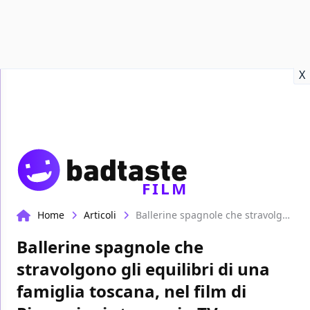
Recensioni
Format video
Marvel
Netflix
Disney+
Prime
X
FILM
Home
Articoli
Ballerine spagnole che stravolgono gli equilibri di una famiglia toscana, nel film di Pieraccioni stasera in TV
Ballerine spagnole che
stravolgono gli equilibri di una
famiglia toscana, nel film di